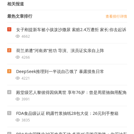
相关报道
最热文章排行
查看排行详情
女子刚提新车被小孩泼沙撒尿 索赔2.4万遭拒 家长:你去起诉
1
4662
荷兰弟遭“河南弟”抢功 导演、演员证实亲自上阵
2
4266
DeepSeek推理到一半说自己饿了 暴露摸鱼日常
3
4221
殿堂级艺人黎彼得因病离世 享年76岁：曾是周星驰御用配角
4
3991
FDA食品级认证 鸥露竹浆抽纸28包大促：26元到手整箱
5
3835
6