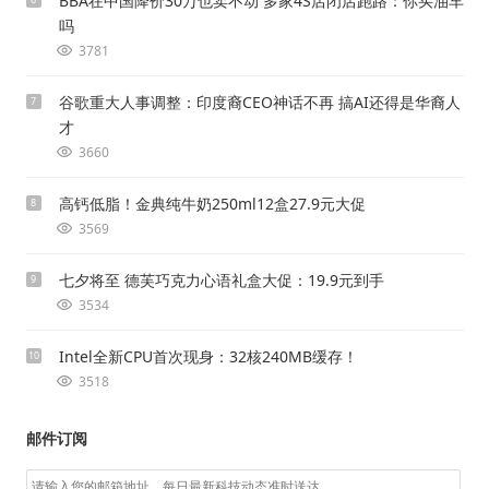
BBA在中国降价30万也卖不动 多家4S店闭店跑路：你买油车
吗
3781
谷歌重大人事调整：印度裔CEO神话不再 搞AI还得是华裔人
7
才
3660
高钙低脂！金典纯牛奶250ml12盒27.9元大促
8
3569
七夕将至 德芙巧克力心语礼盒大促：19.9元到手
9
3534
Intel全新CPU首次现身：32核240MB缓存！
10
3518
邮件订阅