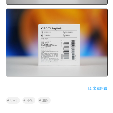
文章纠错
#
UWB
#
小米
#
追踪