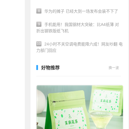
8
华为的摊子 已经大到一场发布会装不下了
9
手机能用！我国钢材大突破：比A4纸薄 对
折出钢铁版纸飞机
10
24小时不关空调电费能降六成！网友吵翻 电
力部门回应
好物推荐
换一波