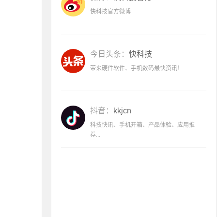
快科技官方微博
今日头条：
快科技
带来硬件软件、手机数码最快资讯！
抖音：
kkjcn
科技快讯、手机开箱、产品体验、应用推
荐...