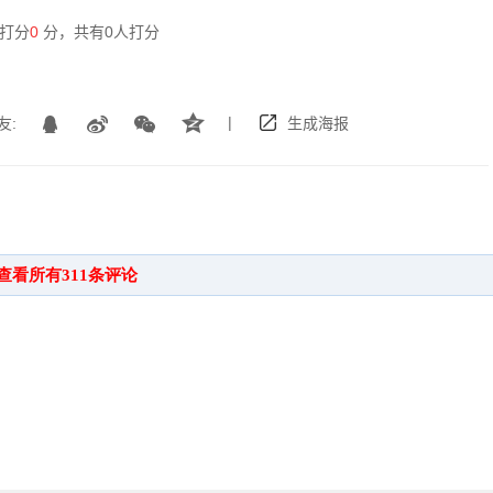
打分
0
分，共有
0
人打分
|
友:
生成海报