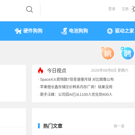
登录
注册
硬件狗狗
电池狗狗
驱动之家
今日视点
2026年08月8日 星期六
·
SpaceX火箭残骸7倍音速撞月球 对比图像公布
·
苹果借长鑫存储压价韩系内存厂商！结果没用
·
歌手汪峰：公司因AI已从1100人优化到400人
·
索尼旗舰电视上市：115寸、149999元
热门文章
换一波