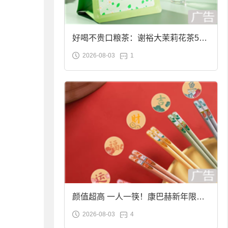
好喝不贵口粮茶：谢裕大茉莉花茶50g
2026-08-03
1
袋装9.9元到手
颜值超高 一人一筷！康巴赫新年限定
2026-08-03
4
合金筷子大促：19.9元