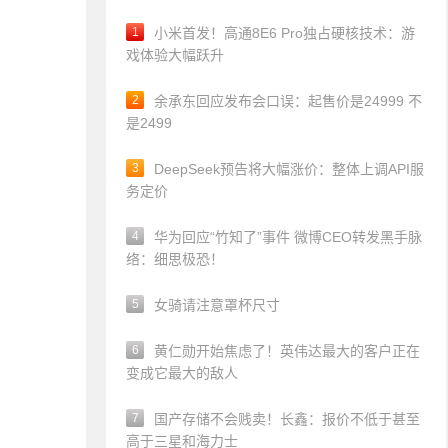
1
小米首发！高通8E6 Pro独占硬核技术：游
戏体验大幅跃升
2
余承东回应发布会口误：起售价是24999 不
是2499
3
DeepSeek预告将大幅涨价：整体上调API服
务定价
4
华为回应“竹知了”事件 微博CEO转发黑手脉
络：细思极恐！
5
女骑请注意罩杯尺寸
6
黄仁勋开始焦虑了！英伟达最大的客户正在
变成它最大的敌人
7
国产存储不会贱卖！长鑫：报价不低于甚至
高于三星和海力士