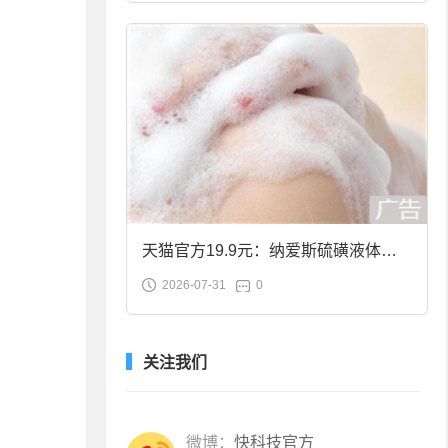
天猫官方19.9元：纳爱斯硫磺液体香
2026-07-31
0
皂2斤大促
关注我们
微博：
快科技官方