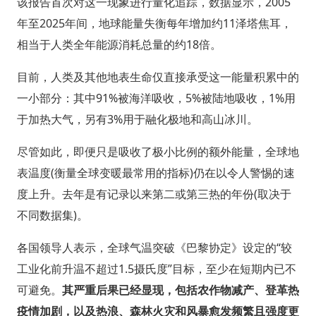
该报告首次对这一现象进行量化追踪，数据显示，2005
年至2025年间，地球能量失衡每年增加约11泽塔焦耳，
相当于人类全年能源消耗总量的约18倍。
目前，人类及其他地表生命仅直接承受这一能量积累中的
一小部分：其中91%被海洋吸收，5%被陆地吸收，1%用
于加热大气，另有3%用于融化极地和高山冰川。
尽管如此，即便只是吸收了极小比例的额外能量，全球地
表温度(衡量全球变暖最常用的指标)仍在以令人警惕的速
度上升。去年是有记录以来第二或第三热的年份(取决于
不同数据集)。
各国领导人表示，全球气温突破《巴黎协定》设定的“较
工业化前升温不超过1.5摄氏度”目标，至少在短期内已不
可避免。
其严重后果已经显现，包括农作物减产、登革热
疫情加剧，以及热浪、森林火灾和风暴愈发频繁且强度更