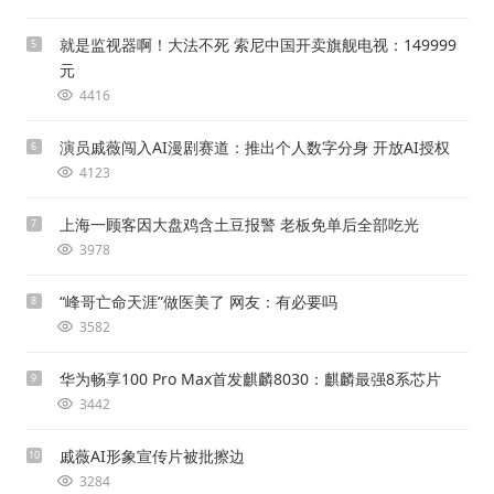
就是监视器啊！大法不死 索尼中国开卖旗舰电视：149999
5
元
4416
演员戚薇闯入AI漫剧赛道：推出个人数字分身 开放AI授权
6
4123
上海一顾客因大盘鸡含土豆报警 老板免单后全部吃光
7
3978
“峰哥亡命天涯”做医美了 网友：有必要吗
8
3582
华为畅享100 Pro Max首发麒麟8030：麒麟最强8系芯片
9
3442
戚薇AI形象宣传片被批擦边
10
3284