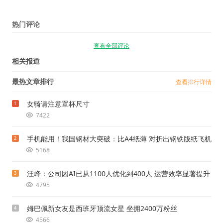
热门评论
查看全部评论
相关报道
最热文章排行
查看排行详情
女骑请注意罩杯尺寸
1
7422
手机能用！我国钢材大突破：比A4纸薄 对折出钢铁版纸飞机
2
5168
汪峰：公司因AI已从1100人优化到400人 运营效率显著提升
3
4795
姆巴佩新女友是西班牙顶流女星 坐拥2400万粉丝
4
4566