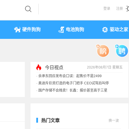
登录
注册
硬件狗狗
电池狗狗
驱动之家
今日视点
2026年08月7日 星期五
·
余承东回应发布会口误：起售价不是2499
·
奥迪斥巨资打造的电子门把手 CEO试驾后叫停
·
国产存储不会贱卖！长鑫：报价甚至高于三星
·
提前还车贷要向银行缴4万违约金？法院判了
热门文章
换一波