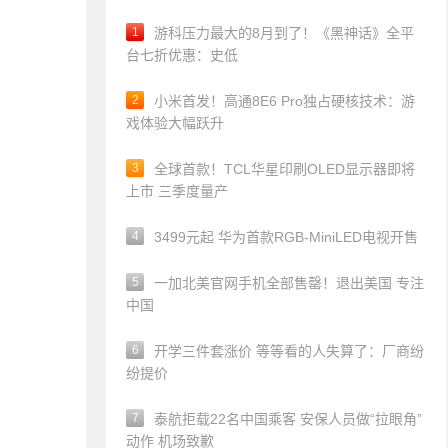
1
游科压力最大的8月到了！《黑神话》全平
台七折优惠：史低
2
小米首发！高通8E6 Pro独占硬核技术：游
戏体验大幅跃升
3
全球首款！TCL华星印刷OLED显示器即将
上市 三季度量产
4
3499元起 华为首款RGB-MiniLED电视开售
5
一加北美官网手机全部售罄！退出美国 专注
中国
6
开学三件套涨价 等等看的人失算了：厂商纷
纷提价
7
泰航拒载22名中国乘客 安保人员做“拉眼角”
动作 机场致歉