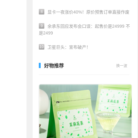
8
显卡一夜涨价40%！原价预售订单直接作废
9
余承东回应发布会口误：起售价是24999 不
是2499
10
卫星巨头：宣布破产！
好物推荐
换一波