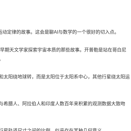
行星运动定律的故事。这会是聊AI与数学的一个很好的切入点。
欢早期天文学家探索宇宙本质的那些故事。开普勒是站在哥白尼
。
和太阳绕地球转，而是太阳位于太阳系中心，其他行星绕太阳运
与希腊人、阿拉伯人和印度人数百年来积累的观测数据大致吻
行星轨道尺寸之间的比例，似乎存在某种几何意义。