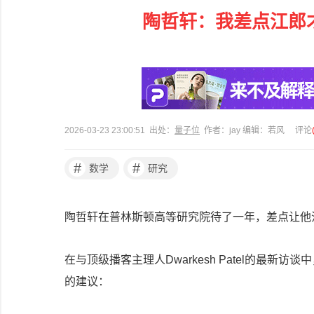
陶哲轩：我差点江郎
2026-03-23 23:00:51 出处：
量子位
作者：jay 编辑：若风
评论
#
#
数学
研究
陶哲轩在普林斯顿高等研究院待了一年，差点让他
在与顶级播客主理人Dwarkesh Patel的最
的建议：