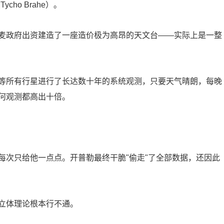
ho Brahe）。
麦政府出资建造了一座造价极为高昂的天文台——实际上是一整
等所有行星进行了长达数十年的系统观测，只要天气晴朗，每晚
何观测都高出十倍。
每次只给他一点点。开普勒最终干脆"偷走"了全部数据，还因此
立体理论根本行不通。