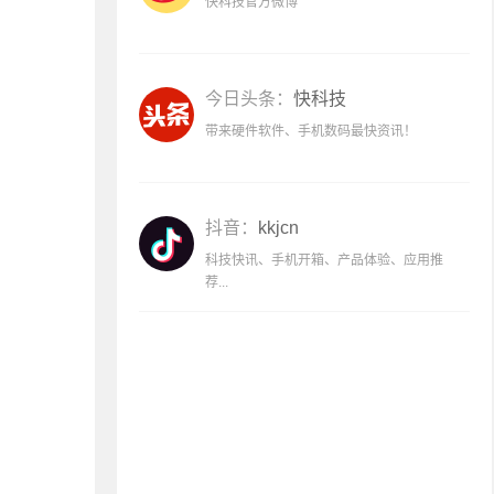
快科技官方微博
今日头条：
快科技
带来硬件软件、手机数码最快资讯！
抖音：
kkjcn
科技快讯、手机开箱、产品体验、应用推
荐...