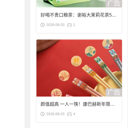
好喝不贵口粮茶：谢裕大茉莉花茶50g
2026-08-03
1
袋装9.9元到手
颜值超高 一人一筷！康巴赫新年限定
2026-08-03
4
合金筷子大促：19.9元