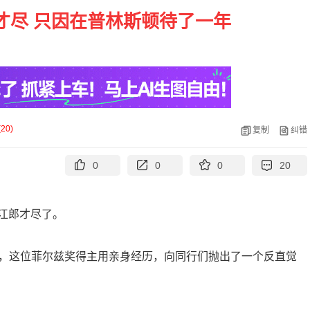
才尽 只因在普林斯顿待了一年
(
20
)
复制
纠错
0
0
0
20
江郎才尽了。
新访谈中，这位菲尔兹奖得主用亲身经历，向同行们抛出了一个反直觉