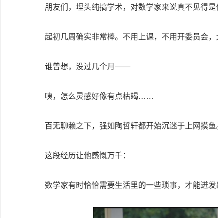
朋友们，埋头纯搞学术，对数学家来说真不见得是
起初几周确实非常棒。不用上课，不用开委员会，
谁曾想，没过几个月——
咦，怎么灵感好像有点枯竭……
百无聊赖之下，强如陶哲轩都开始沉迷于上网摸鱼
这段经历让他感慨万千：
数学家有时恰恰需要生活里的一些琐事，才能迸发