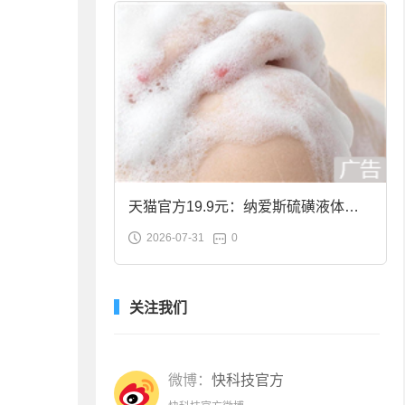
天猫官方19.9元：纳爱斯硫磺液体香
2026-07-31
0
皂2斤大促
关注我们
微博：
快科技官方