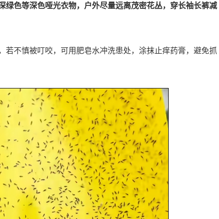
深绿色等深色哑光衣物，户外尽量远离茂密花丛，穿长袖长裤减
，若不慎被叮咬，可用肥皂水冲洗患处，涂抹止痒药膏，避免抓