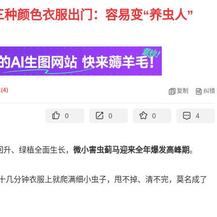
三种颜色衣服出门：容易变“养虫人”
论
(
4
)
复制
纠错
0
0
0
4
回升、绿植全面生长，
微小害虫蓟马迎来全年爆发高峰期
。
十几分钟衣服上就爬满细小虫子，甩不掉、清不完，莫名成了