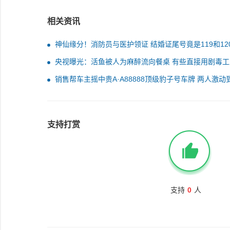
相关资讯
神仙缘分！消防员与医护领证 结婚证尾号竟是119和12
央视曝光：活鱼被人为麻醉流向餐桌 有些直接用剧毒工
精
销售帮车主摇中贵A·A88888顶级豹子号车牌 两人激动
场大喊
支持打赏
支持
0
人