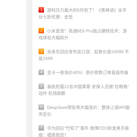
1
游科压力最大的8月到了！《黑神话》全平
台七折优惠：史低
2
小米首发！高通8E6 Pro独占硬核技术：游
戏体验大幅跃升
3
余承东回应发布会口误：起售价是24999 不
是2499
4
显卡一夜涨价40%！原价预售订单直接作废
5
泰航拒载22名中国乘客 安保人员做“拉眼角”
动作 机场致歉
6
DeepSeek预告将大幅涨价：整体上调API服
务定价
7
华为回应“竹知了”事件 微博CEO转发黑手脉
络：细思极恐！