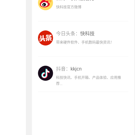
快科技官方微博
今日头条：
快科技
带来硬件软件、手机数码最快资讯！
抖音：
kkjcn
科技快讯、手机开箱、产品体验、应用推
荐...