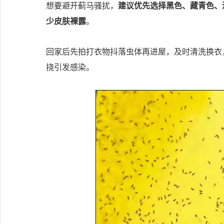
想要避开蓟马骚扰，
建议优先选择黑色、藏青色、
少皮肤裸露
。
回家后先拍打衣物抖落虫体再进屋，及时清洗换衣
挠引发感染。