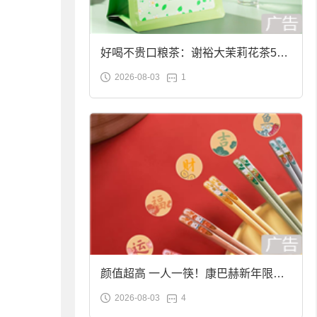
好喝不贵口粮茶：谢裕大茉莉花茶50g
2026-08-03
1
袋装9.9元到手
颜值超高 一人一筷！康巴赫新年限定
2026-08-03
4
合金筷子大促：19.9元