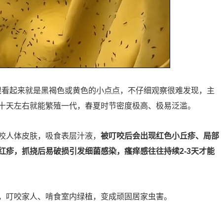
肉眼看起来就是黑褐色或黄色的小点点，不仔细观察很难发现，主
十天左右就能繁殖一代，春夏时节密度极高、极易泛滥。
咬人体皮肤，吸食表层汁液，
被叮咬后会出现红色小丘疹、局部
红疹，抓挠后易破损引发细菌感染，瘙痒感往往持续2-3天才能
，叮咬家人、啃食室内绿植，变成顽固居家虫害。