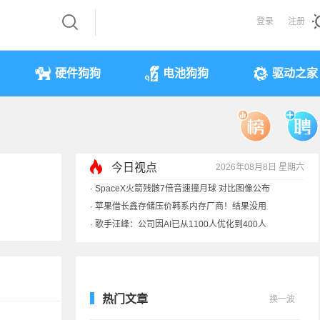
登录
注册
硬件狗狗
电池狗狗
驱动之家
今日视点
2026年08月8日 星期六
·
SpaceX火箭残骸7倍音速撞月球 对比图像公布
·
苹果借长鑫存储压价韩系内存厂商！结果没用
·
歌手汪峰：公司因AI已从1100人优化到400人
·
索尼旗舰电视上市：115寸、149999元
热门文章
换一波