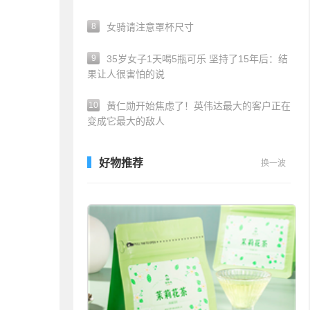
8
女骑请注意罩杯尺寸
9
35岁女子1天喝5瓶可乐 坚持了15年后：结
果让人很害怕的说
10
黄仁勋开始焦虑了！英伟达最大的客户正在
变成它最大的敌人
好物推荐
换一波