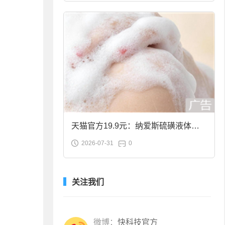
天猫官方19.9元：纳爱斯硫磺液体香
2026-07-31
0
皂2斤大促
关注我们
微博：
快科技官方