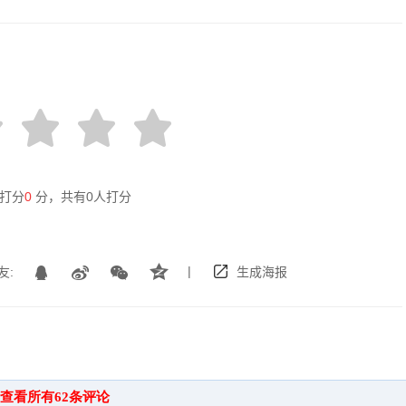
打分
0
分，共有
0
人打分
|
友:
生成海报