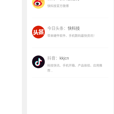
快科技官方微博
今日头条：
快科技
带来硬件软件、手机数码最快资讯！
抖音：
kkjcn
科技快讯、手机开箱、产品体验、应用推
荐...