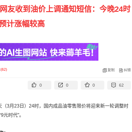
位网友收到油价上调通知短信：今晚24时
 预计涨幅较高
论
(
62
)
复制
纠错
0
0
0
62
天（3月23日）24时，国内成品油零售限价将迎来新一轮调整时
9元时代”。