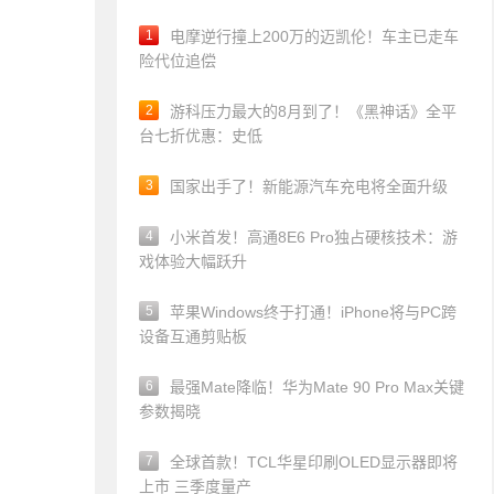
1
电摩逆行撞上200万的迈凯伦！车主已走车
险代位追偿
2
游科压力最大的8月到了！《黑神话》全平
台七折优惠：史低
3
国家出手了！新能源汽车充电将全面升级
4
小米首发！高通8E6 Pro独占硬核技术：游
戏体验大幅跃升
5
苹果Windows终于打通！iPhone将与PC跨
设备互通剪贴板
6
最强Mate降临！华为Mate 90 Pro Max关键
参数揭晓
7
全球首款！TCL华星印刷OLED显示器即将
上市 三季度量产