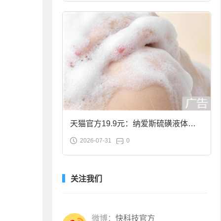
天猫官方19.9元：纳爱斯硫磺液体香
2026-07-31
0
皂2斤大促
关注我们
微博：
快科技官方