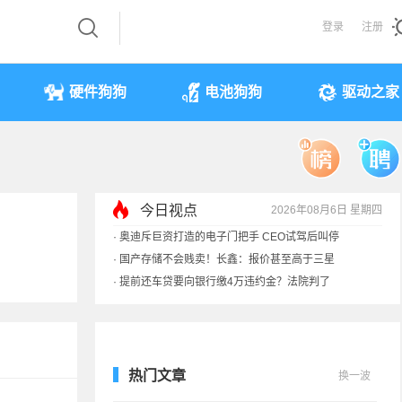
登录
注册
硬件狗狗
电池狗狗
驱动之家
今日视点
2026年08月6日 星期四
·
奥迪斥巨资打造的电子门把手 CEO试驾后叫停
·
国产存储不会贱卖！长鑫：报价甚至高于三星
·
提前还车贷要向银行缴4万违约金？法院判了
·
余承东回应发布会口误：起售价不是2499
热门文章
换一波