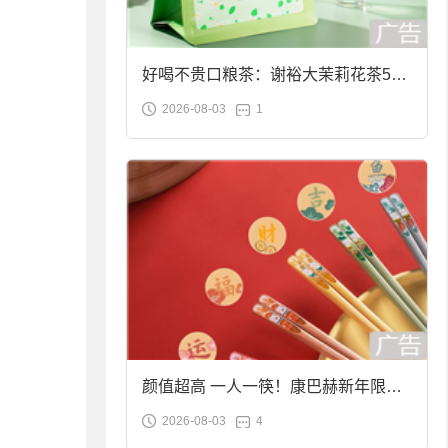
好喝不贵口粮茶：谢裕大茉莉花茶50g
2026-08-03
1
袋装9.9元到手
颜值超高 一人一筷！康巴赫新年限定
2026-08-03
4
合金筷子大促：19.9元