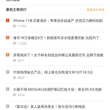
最热文章排行
查看排行详情
iPhone 17本月要涨价：苹果供应链减产 供货压力瞬间加剧
1
11755
修车18万保额仅6万！新能源车涉水报废遭拒赔 法院判了
2
11228
穿着就掉了！女子称名创优品内裤让其颜面尽失 品牌方致歉
3
5411
中国地理标志产品：湖上粮仓兴凯湖大米10斤18.5元
4
4827
久睡不塌 MISSUKU凉感护颈记忆枕大促：券后39.9元包邮
5
4534
《塞尔达》真人版再添美女！曾出演冯小刚电影
6