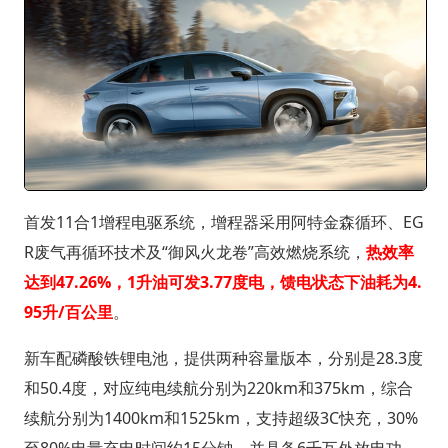
首发11合1增程电驱系统，增程器采用阿特金森循环、EG
R废气再循环技术及“御风火龙卷”高效燃烧系统，
热效率
达到47.26%，1升油可发3.77度电，馈电状态下油耗为4.
95升/百公里
。
新车配磷酸铁锂电池，提供两种容量版本，分别是28.3度
和50.4度，对应纯电续航分别为220km和375km，综合
续航分别为1400km和1525km，支持超级3C快充，30%
至80%电量充电时间约15分钟，并具备6千瓦外放电功