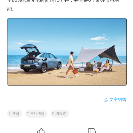
能。
文章纠错
#
博越
#
吉利博越
#
增程式