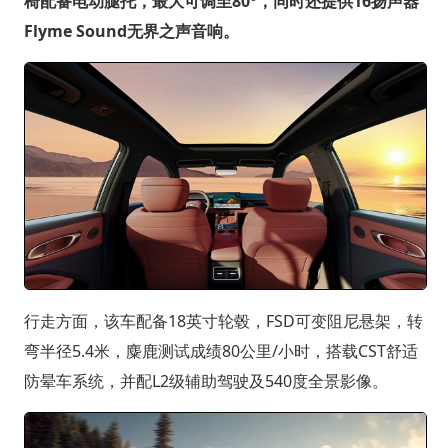
椅配备电动腿托，最大可调至80°，同时还提供16扬声器
Flyme Sound无界之声音响。
行走方面，该车配备18英寸轮毂，FSD可变阻尼悬架，转
弯半径5.4米，麋鹿测试成绩80公里/小时，搭载CST舒适
防晕车系统，并配L2级辅助驾驶及540度全景影像。