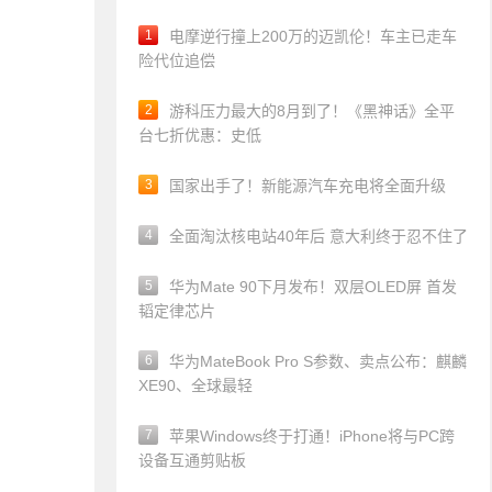
1
电摩逆行撞上200万的迈凯伦！车主已走车
险代位追偿
2
游科压力最大的8月到了！《黑神话》全平
台七折优惠：史低
3
国家出手了！新能源汽车充电将全面升级
4
全面淘汰核电站40年后 意大利终于忍不住了
5
华为Mate 90下月发布！双层OLED屏 首发
韬定律芯片
6
华为MateBook Pro S参数、卖点公布：麒麟
XE90、全球最轻
7
苹果Windows终于打通！iPhone将与PC跨
设备互通剪贴板