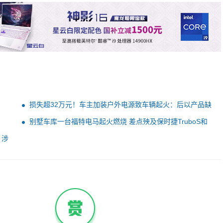
损失超32万元！车主加装户外电源致车辆起火：后以产品缺
陷为由诉至法院
别墅车库一台福特电马起火燃烧 差点殃及保时捷TruboS和
奔驰V级
 涉