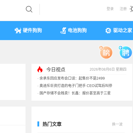
登录
注册
硬件狗狗
电池狗狗
驱动之家
今日视点
2026年08月6日 星期四
·
余承东回应发布会口误：起售价不是2499
·
奥迪斥巨资打造的电子门把手 CEO试驾后叫停
·
国产存储不会贱卖！长鑫：报价甚至高于三星
·
提前还车贷要向银行缴4万违约金？法院判了
热门文章
换一波