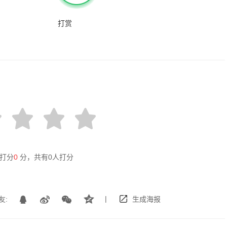
打赏
打分
0
分，共有
0
人打分
|
友:
生成海报