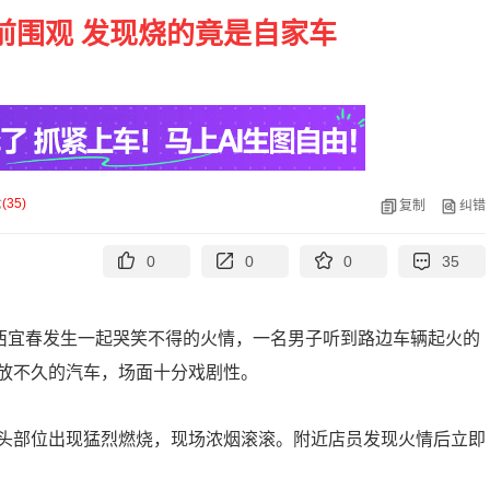
前围观 发现烧的竟是自家车
论
(
35
)
复制
纠错
0
0
0
35
江西宜春发生一起哭笑不得的火情，一名男子听到路边车辆起火的
放不久的汽车，场面十分戏剧性。
头部位出现猛烈燃烧，现场浓烟滚滚。附近店员发现火情后立即