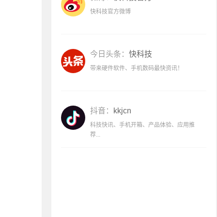
快科技官方微博
今日头条：
快科技
带来硬件软件、手机数码最快资讯！
抖音：
kkjcn
科技快讯、手机开箱、产品体验、应用推
荐...