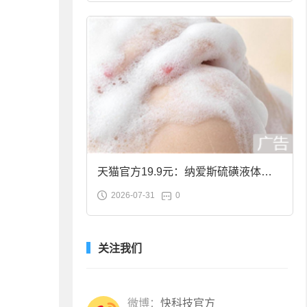
天猫官方19.9元：纳爱斯硫磺液体香
2026-07-31
0
皂2斤大促
关注我们
微博：
快科技官方