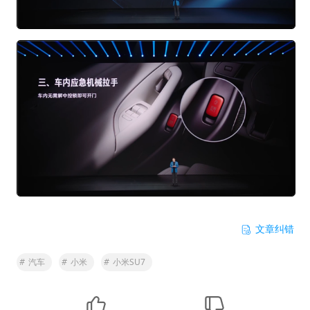
文章纠错
#
汽车
#
小米
#
小米SU7