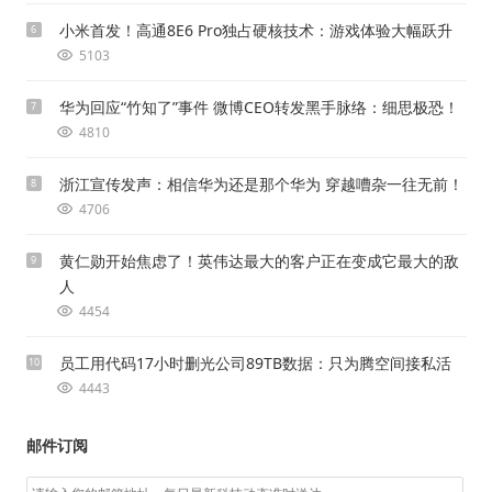
小米首发！高通8E6 Pro独占硬核技术：游戏体验大幅跃升
6
5103
华为回应“竹知了”事件 微博CEO转发黑手脉络：细思极恐！
7
4810
浙江宣传发声：相信华为还是那个华为 穿越嘈杂一往无前！
8
4706
黄仁勋开始焦虑了！英伟达最大的客户正在变成它最大的敌
9
人
4454
员工用代码17小时删光公司89TB数据：只为腾空间接私活
10
4443
邮件订阅