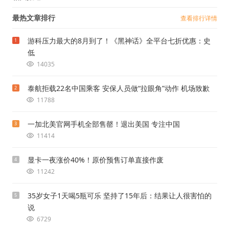
最热文章排行
查看排行详情
游科压力最大的8月到了！《黑神话》全平台七折优惠：史
1
低
14035
泰航拒载22名中国乘客 安保人员做“拉眼角”动作 机场致歉
2
11788
一加北美官网手机全部售罄！退出美国 专注中国
3
11414
显卡一夜涨价40%！原价预售订单直接作废
4
11242
35岁女子1天喝5瓶可乐 坚持了15年后：结果让人很害怕的
5
说
6729