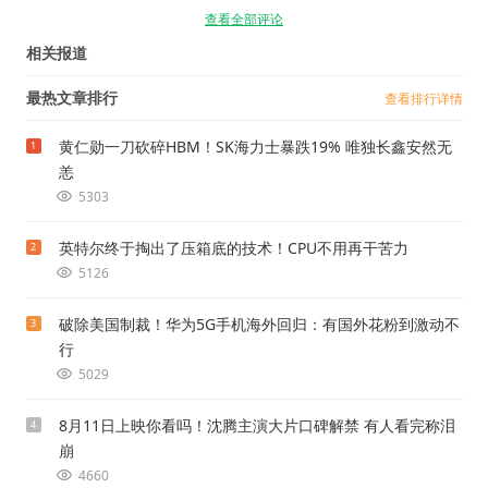
查看全部评论
相关报道
最热文章排行
查看排行详情
黄仁勋一刀砍碎HBM！SK海力士暴跌19% 唯独长鑫安然无
1
恙
5303
英特尔终于掏出了压箱底的技术！CPU不用再干苦力
2
5126
破除美国制裁！华为5G手机海外回归：有国外花粉到激动不
3
行
5029
8月11日上映你看吗！沈腾主演大片口碑解禁 有人看完称泪
4
崩
4660