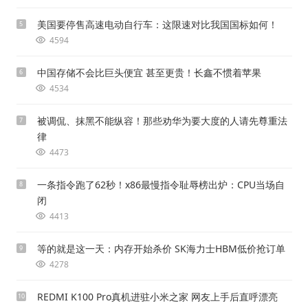
美国要停售高速电动自行车：这限速对比我国国标如何！
5
4594
中国存储不会比巨头便宜 甚至更贵！长鑫不惯着苹果
6
4534
被调侃、抹黑不能纵容！那些劝华为要大度的人请先尊重法
7
律
4473
一条指令跑了62秒！x86最慢指令耻辱榜出炉：CPU当场自
8
闭
4413
等的就是这一天：内存开始杀价 SK海力士HBM低价抢订单
9
4278
REDMI K100 Pro真机进驻小米之家 网友上手后直呼漂亮
10