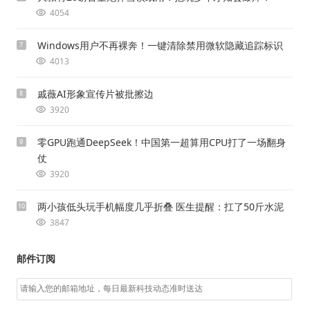
4054
Windows用户不再裸奔！一键清除禁用微软隐藏追踪标识
7
4013
戚薇AI形象宣传片被批擦边
8
3920
零GPU跑通DeepSeek！中国第一超算用CPU打了一场翻身
9
仗
3920
两小孩低头玩手机幅度几乎折叠 医生提醒：扛了50斤水泥
10
3847
邮件订阅