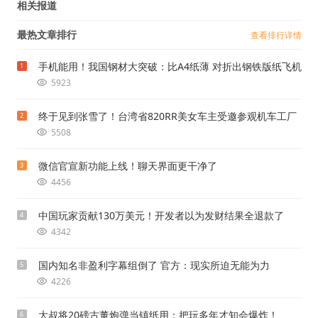
相关报道
最热文章排行
查看排行详情
手机能用！我国钢材大突破：比A4纸薄 对折出钢铁版纸飞机
1
5923
终于见到张雪了！台湾省820RR美女车主受邀参观机车工厂
2
5508
微信官宣新功能上线！聊天界面更干净了
3
4456
中国玩家贡献130万美元！开发者以为发财结果全退款了
4
4342
国内知名非盈利字幕组倒了 官方：现实所迫无能为力
5
4226
大叔将20磅古董炮弹当镇纸用：把玩多年才知会爆炸！
6