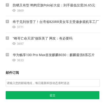
防晒又有型 鸭鸭官旗Polo衫大促：到手最低仅需26.65元
7
3869
终于见到张雪了！台湾省820RR美女车主受邀参观机车工厂
8
3771
“峰哥亡命天涯”做医美了 网友：有必要吗
9
3697
华为畅享100 Pro Max首发麒麟8030：麒麟最强8系芯片
10
3633
邮件订阅