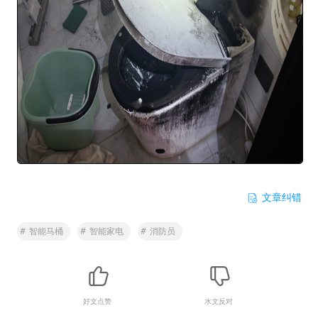
文章纠错
#
智能马桶
#
智能家电
#
消防员
好文点赞
水文反对