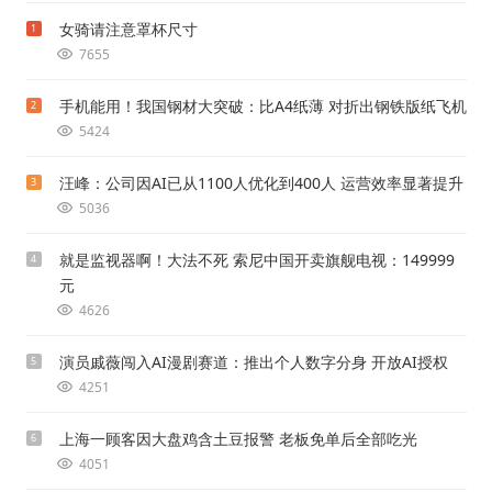
女骑请注意罩杯尺寸
1
7655
手机能用！我国钢材大突破：比A4纸薄 对折出钢铁版纸飞机
2
5424
汪峰：公司因AI已从1100人优化到400人 运营效率显著提升
3
5036
就是监视器啊！大法不死 索尼中国开卖旗舰电视：149999
4
元
4626
演员戚薇闯入AI漫剧赛道：推出个人数字分身 开放AI授权
5
4251
上海一顾客因大盘鸡含土豆报警 老板免单后全部吃光
6
4051