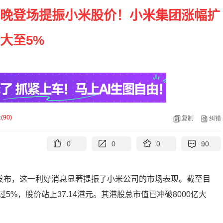
U7今晚登场提振小米股价！小米集团涨幅扩
大至5%
论
(
90
)
复制
纠错
0
0
0
90
式发布，这一利好消息显著提振了小米公司的市场表现。截至目
%，股价站上37.14港元。其港股总市值已冲破8000亿大