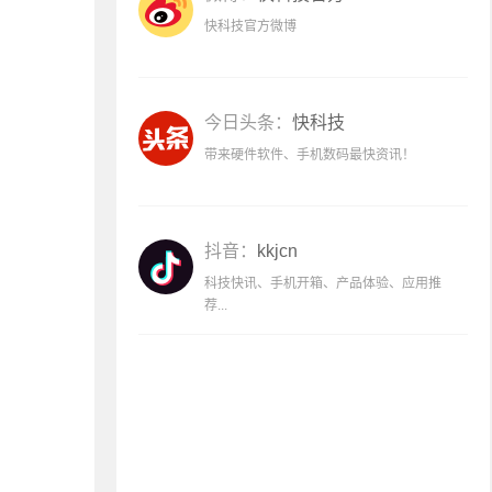
快科技官方微博
今日头条：
快科技
带来硬件软件、手机数码最快资讯！
抖音：
kkjcn
科技快讯、手机开箱、产品体验、应用推
荐...