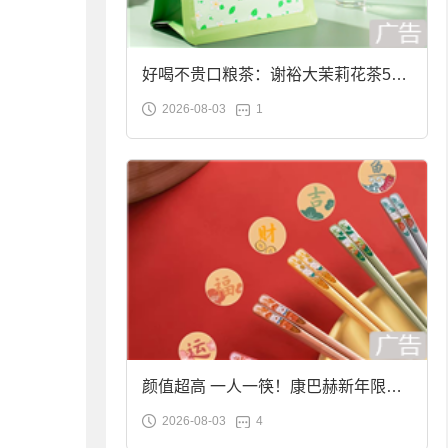
好喝不贵口粮茶：谢裕大茉莉花茶50g
2026-08-03
1
袋装9.9元到手
颜值超高 一人一筷！康巴赫新年限定
2026-08-03
4
合金筷子大促：19.9元