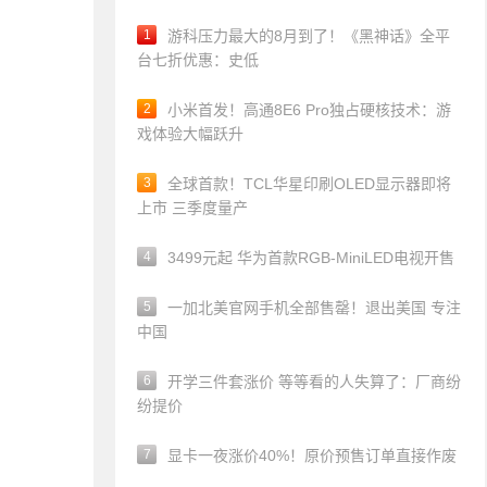
1
游科压力最大的8月到了！《黑神话》全平
台七折优惠：史低
2
小米首发！高通8E6 Pro独占硬核技术：游
戏体验大幅跃升
3
全球首款！TCL华星印刷OLED显示器即将
上市 三季度量产
4
3499元起 华为首款RGB-MiniLED电视开售
5
一加北美官网手机全部售罄！退出美国 专注
中国
6
开学三件套涨价 等等看的人失算了：厂商纷
纷提价
7
显卡一夜涨价40%！原价预售订单直接作废