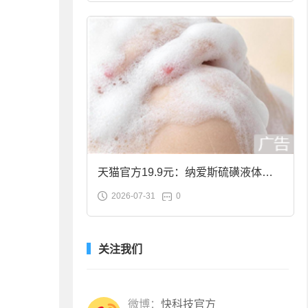
天猫官方19.9元：纳爱斯硫磺液体香
2026-07-31
0
皂2斤大促
关注我们
微博：
快科技官方