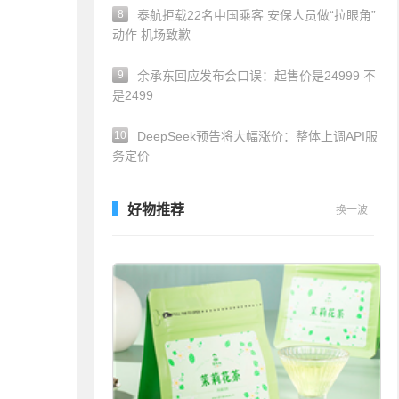
8
泰航拒载22名中国乘客 安保人员做“拉眼角”
动作 机场致歉
9
余承东回应发布会口误：起售价是24999 不
是2499
10
DeepSeek预告将大幅涨价：整体上调API服
务定价
好物推荐
换一波