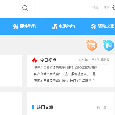
登录
注册
硬件狗狗
电池狗狗
驱动之家
·
奥迪斥巨资打造的电子门把手 CEO试驾后叫停
今日视点
2026年08月7日 星期五
·
国产存储不会贱卖！长鑫：报价甚至高于三星
·
提前还车贷要向银行缴4万违约金？法院判了
·
余承东回应发布会口误：起售价不是2499
热门文章
换一波