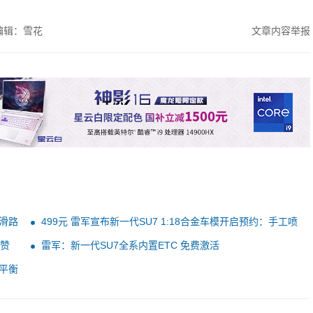
编辑：雪花
文章内容举报
滑路
499元 雷军宣布新一代SU7 1:18合金车模开启预约：手工喷
漆、内饰超逼真
点赞
雷军：新一代SU7全系内置ETC 免费激活
平衡