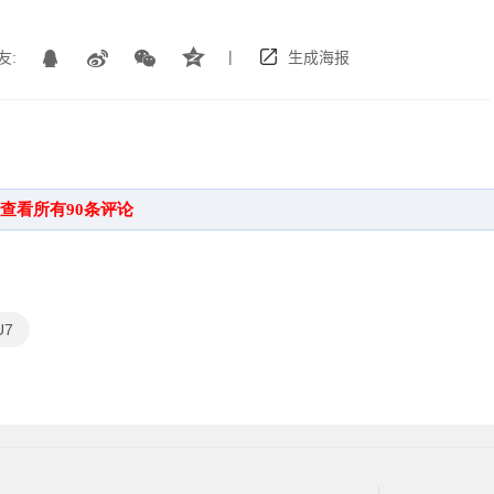
|
友:
生成海报
U7