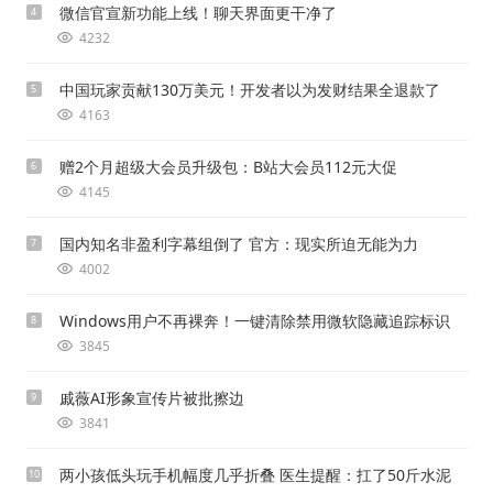
微信官宣新功能上线！聊天界面更干净了
4
4232
中国玩家贡献130万美元！开发者以为发财结果全退款了
5
4163
赠2个月超级大会员升级包：B站大会员112元大促
6
4145
国内知名非盈利字幕组倒了 官方：现实所迫无能为力
7
4002
Windows用户不再裸奔！一键清除禁用微软隐藏追踪标识
8
3845
戚薇AI形象宣传片被批擦边
9
3841
两小孩低头玩手机幅度几乎折叠 医生提醒：扛了50斤水泥
10