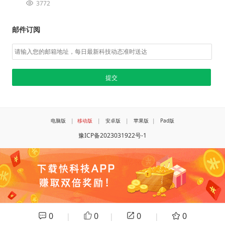
3772
邮件订阅
电脑版
|
移动版
|
安卓版
|
苹果版
|
Pad版
豫ICP备2023031922号-1
0
0
0
0
|
|
|