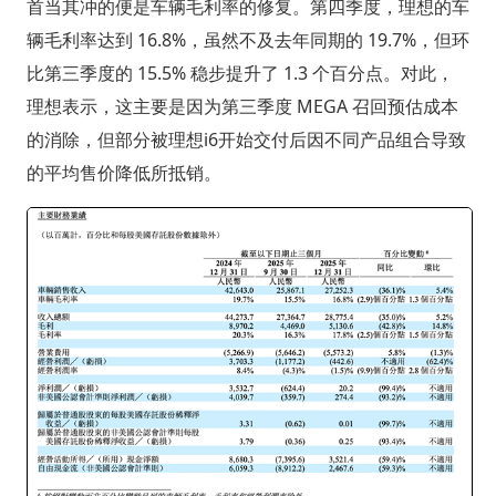
首当其冲的便是车辆毛利率的修复。第四季度，理想的车
辆毛利率达到 16.8%，虽然不及去年同期的 19.7%，但环
比第三季度的 15.5% 稳步提升了 1.3 个百分点。对此，
理想表示，这主要是因为第三季度 MEGA 召回预估成本
的消除，但部分被理想i6开始交付后因不同产品组合导致
的平均售价降低所抵销。