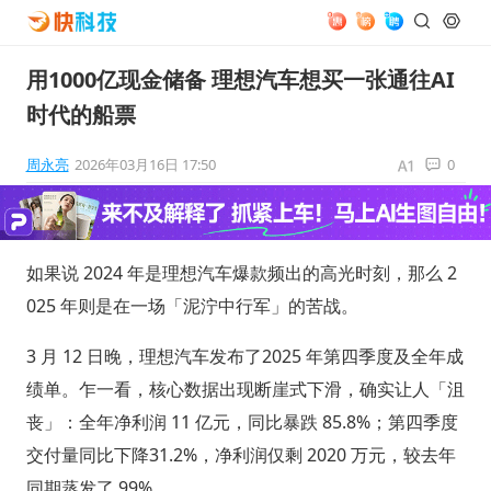
用1000亿现金储备 理想汽车想买一张通往AI
时代的船票
周永亮
2026年03月16日 17:50
0
如果说 2024 年是理想汽车爆款频出的高光时刻，那么 2
025 年则是在一场「泥泞中行军」的苦战。
3 月 12 日晚，理想汽车发布了2025 年第四季度及全年成
绩单。乍一看，核心数据出现断崖式下滑，确实让人「沮
丧」：全年净利润 11 亿元，同比暴跌 85.8%；第四季度
交付量同比下降31.2%，净利润仅剩 2020 万元，较去年
同期蒸发了 99%。