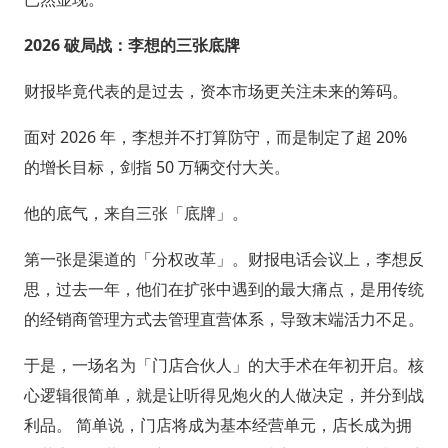
2026 破局战：李想的三张底牌
财报毕竟代表的是过去，资本市场更关注未来的筹码。
面对 2026 年，李想并不打算防守，而是制定了超 20%
的增长目标，剑指 50 万辆交付大关。
他的底气，来自三张「底牌」。
第一张是渠道的「分权改革」。财报电话会议上，李想反
思，过去一年，他们在扩张中遇到的最大痛点，是用传统
的经销商管理方式去管理直营体系，导致末端活力不足。
于是，一场名为「门店合伙人」的大手术在年初开启。核
心逻辑很简单，就是让听得见炮火的人做决定，并分到战
利品。 简单说，门店将成为基本经营单元，店长成为拥