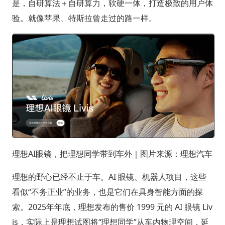
是，自研算法＋自研算力，软硬一体，打造极致的用户体
验。就像苹果、特斯拉曾走过的路一样。
理想AI眼镜，把理想同学带到车外｜图片来源：理想汽车
理想的野心已经不止于车。AI 眼镜、机器人项目，这些
看似“不务正业”的业务，也是它们在具身智能方面的探
索。2025年年底，理想发布的售价 1999 元的 AI 眼镜 Liv
is，实际上是理想试图将“理想同学”从车内物理空间，延