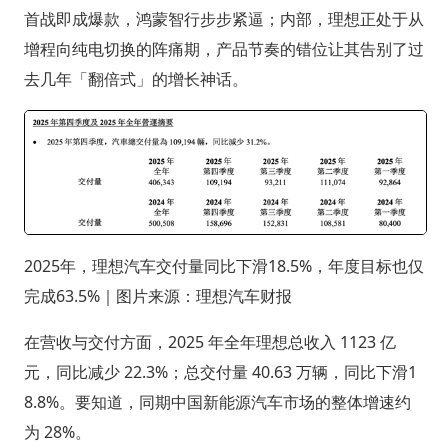
首战即成爆款，鸿蒙智行步步紧逼；内部，理想正处于从
增程向纯电切换的阵痛期，产品节奏的错位让其告别了过
去几年「翻倍式」的增长神话。
2025年，理想汽车交付量同比下滑18.5%，年度目标也仅
完成63.5%｜图片来源：理想汽车财报
在营收与交付方面，2025 年全年理想总收入 1123 亿
元，同比减少 22.3%；总交付量 40.63 万辆，同比下滑1
8.8%。要知道，同期中国新能源汽车市场的整体增速约
为 28%。