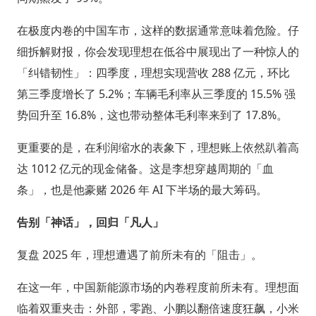
在极度内卷的中国车市，这样的数据通常意味着危险。仔
细拆解财报，你会发现理想在低谷中展现出了一种惊人的
「纠错韧性」：四季度，理想实现营收 288 亿元，环比
第三季度增长了 5.2%；车辆毛利率从三季度的 15.5% 强
势回升至 16.8%，这也带动整体毛利率来到了 17.8%。
更重要的是，在利润缩水的表象下，理想账上依然趴着高
达 1012 亿元的现金储备。这是李想穿越周期的「血
条」，也是他豪赌 2026 年 AI 下半场的最大筹码。
告别「神话」，回归「凡人」
复盘 2025 年，理想遭遇了前所未有的「阻击」。
在这一年，中国新能源市场的内卷程度前所未有。理想面
临着双重夹击：外部，零跑、小鹏以翻倍速度狂飙，小米