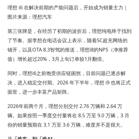
理想 i6 在解决前期的产能问题后，开始成为销量主力｜
图片来源：理想汽车
第三张牌是，在经历了初期的波折后，理想纯电终于找到
了节奏。据李想在电话会议上表示，随着5C超充网络的
铺开，以及OTA 8.3智驾的推送，理想i8的NPS（净推荐
值）增长超过20%，3月上旬订单较1月翻倍。
同时，理想i6之前饱受供应链困扰，目前问题已逐步解
决，进入稳定交付期。2026 年下半年，理想 i9 也将正式
面世，进一步丰富产品矩阵。
2026年前两个月，理想分别交付 2.76 万辆和 2.64 万
辆。如果按照一季度交付量将在 8.5 万至 9.0 万辆，3 月
份的销量预期在 3.1 万至 3.6 万辆，难度并不是很大。
从「造车」到「造AI」