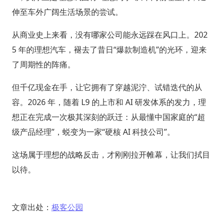
伸至车外广阔生活场景的尝试。
从商业史上来看，没有哪家公司能永远踩在风口上。202
5 年的理想汽车，褪去了昔日“爆款制造机”的光环，迎来
了周期性的阵痛。
但千亿现金在手，让它拥有了穿越泥泞、试错迭代的从
容。2026 年，随着 L9 的上市和 AI 研发体系的发力，理
想正在完成一次极其深刻的跃迁：从最懂中国家庭的“超
级产品经理”，蜕变为一家“硬核 AI 科技公司”。
这场属于理想的战略反击，才刚刚拉开帷幕，让我们拭目
以待。
文章出处：
极客公园