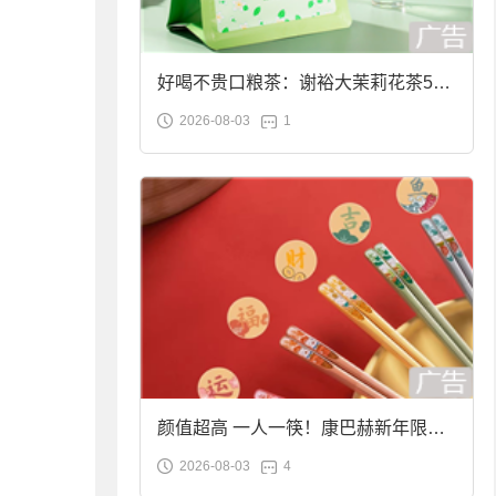
好喝不贵口粮茶：谢裕大茉莉花茶50g
2026-08-03
1
袋装9.9元到手
颜值超高 一人一筷！康巴赫新年限定
2026-08-03
4
合金筷子大促：19.9元