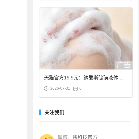
天猫官方19.9元：纳爱斯硫磺液体香
2026-07-31
0
皂2斤大促
关注我们
微博：
快科技官方