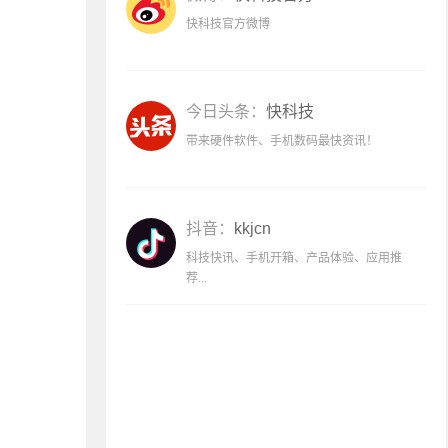
快科技官方微博
今日头条：
快科技
带来硬件软件、手机数码最快资讯！
抖音：
kkjcn
科技快讯、手机开箱、产品体验、应用推
荐...