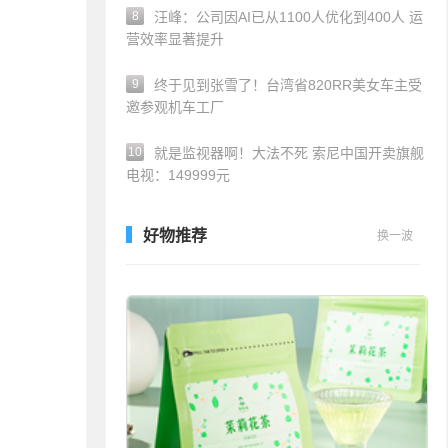
8
汪峰：公司因AI已从1100人优化到400人 运
营效率显著提升
9
终于见到张雪了！台湾省820RR美女车主受
邀参观机车工厂
10
就是监视器啊！大法不死 索尼中国开卖旗舰
电视：149999元
好物推荐
换一波