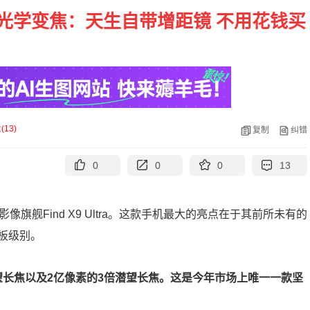
首发10倍光学变焦：天生自带增距镜 不用花钱买
论
(
13
)
复制
纠错
0
0
0
13
像旗舰Find X9 Ultra。这款手机最大的亮点在于其前所未有的
板级别。
的10倍潜望长焦以及2亿像素的3倍潜望长焦。这是今年市场上唯一一款坚