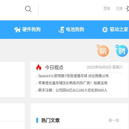
登录
注册
硬件狗狗
电池狗狗
驱动之家
今日视点
2026年08月8日 星期六
·
SpaceX火箭残骸7倍音速撞月球 对比图像公布
·
苹果借长鑫存储压价韩系内存厂商！结果没用
·
歌手汪峰：公司因AI已从1100人优化到400人
·
索尼旗舰电视上市：115寸、149999元
热门文章
换一波