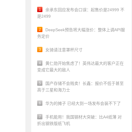
1
余承东回应发布会口误：起售价是24999 不
是2499
2
DeepSeek预告将大幅涨价：整体上调API服
务定价
3
女骑请注意罩杯尺寸
4
黄仁勋开始焦虑了！英伟达最大的客户正在
变成它最大的敌人
5
国产存储不会贱卖！长鑫：报价不低于甚至
高于三星和海力士
6
华为的摊子 已经大到一场发布会装不下了
7
手机能用！我国钢材大突破：比A4纸薄 对
折出钢铁版纸飞机