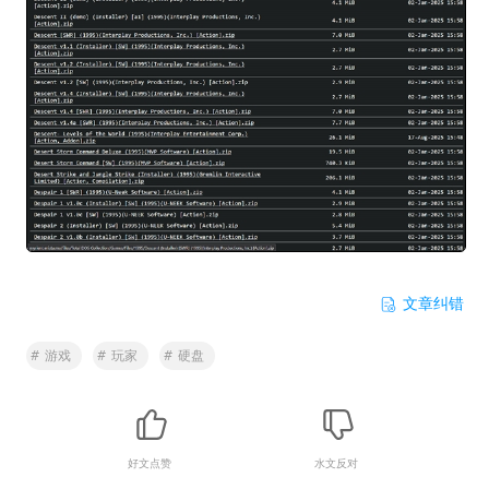
文章纠错
#
游戏
#
玩家
#
硬盘
好文点赞
水文反对