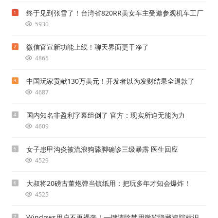
终于见到张雪了！台湾省820RR美女车主受邀参观机车工厂
1
5930
微信官宣新功能上线！聊天界面更干净了
2
4865
中国玩家贡献130万美元！开发者以为发财结果全退款了
3
4687
国内知名非盈利字幕组倒了 官方：现实所迫无能为力
4
4609
女子患甲沟炎被流浪狗舔脚确诊三级暴露 医生回应
5
4529
大叔将20磅古董炮弹当镇纸用：把玩多年才知会爆炸！
6
4525
Windows用户不再裸奔！一键清除禁用微软隐藏追踪标识
7