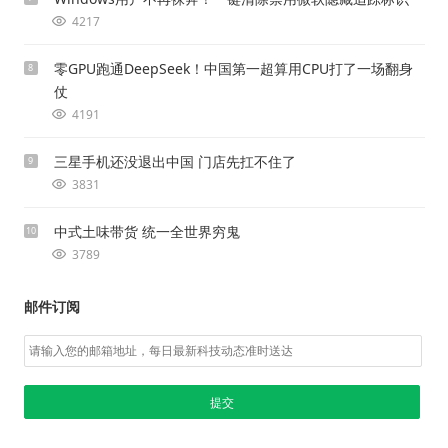
4217
零GPU跑通DeepSeek！中国第一超算用CPU打了一场翻身
8
仗
4191
三星手机还没退出中国 门店先扛不住了
9
3831
中式土味带货 统一全世界穷鬼
10
3789
邮件订阅