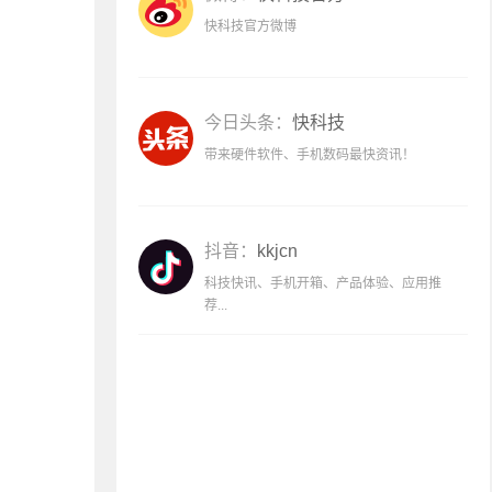
快科技官方微博
今日头条：
快科技
带来硬件软件、手机数码最快资讯！
抖音：
kkjcn
科技快讯、手机开箱、产品体验、应用推
荐...