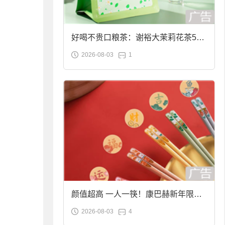
好喝不贵口粮茶：谢裕大茉莉花茶50g
2026-08-03
1
袋装9.9元到手
颜值超高 一人一筷！康巴赫新年限定
2026-08-03
4
合金筷子大促：19.9元