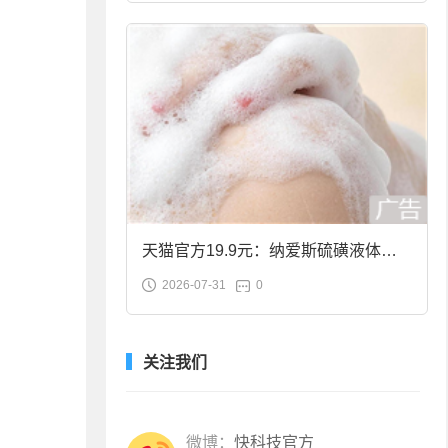
天猫官方19.9元：纳爱斯硫磺液体香
2026-07-31
0
皂2斤大促
关注我们
微博：
快科技官方