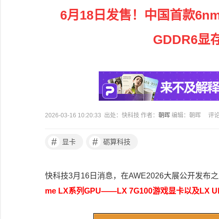
6月18日发售！中国首款6n
GDDR6显
2026-03-16 10:20:33 出处：快科技 作者：
朝晖
编辑：朝晖
评
#
#
显卡
砺算科技
快科技3月16日消息，在AWE2026大展公开发布
me LX系列GPU——LX 7G100游戏显卡以及LX 