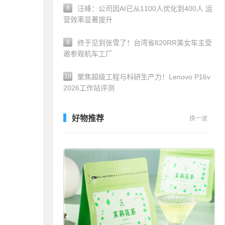
8
汪峰：公司因AI已从1100人优化到400人 运
营效率显著提升
9
终于见到张雪了！台湾省820RR美女车主受
邀参观机车工厂
10
聚焦超级工程与科研生产力！Lenovo P16v
2026工作站评测
好物推荐
换一波