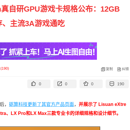
m真自研GPU游戏卡规格公布：12GB
存、主流3A游戏通吃
论
(
190
)
复制
纠错
0
0
0
190
之后，
砺算科技更新了其官方产品页面
，
并展示了 Lisuan eXtre
Ultra、LX Pro和LX Max三款专业卡的详细规格和设计细节。