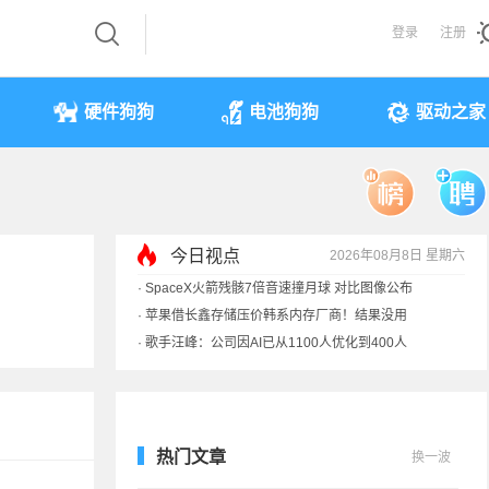
登录
注册
硬件狗狗
电池狗狗
驱动之家
·
SpaceX火箭残骸7倍音速撞月球 对比图像公布
今日视点
2026年08月8日 星期六
·
苹果借长鑫存储压价韩系内存厂商！结果没用
·
歌手汪峰：公司因AI已从1100人优化到400人
·
索尼旗舰电视上市：115寸、149999元
热门文章
换一波