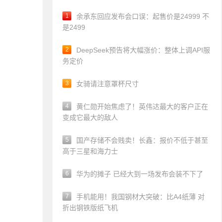
1
余承东回应发布会口误：起售价是24999 不
是2499
2
DeepSeek预告将大幅涨价：整体上调API服
务定价
3
女骑请注意罩杯尺寸
4
黄仁勋开始焦虑了！英伟达最大的客户正在
变成它最大的敌人
5
国产存储不会贱卖！长鑫：报价不低于甚至
高于三星和海力士
6
华为的摊子 已经大到一场发布会装不下了
7
手机能用！我国钢材大突破：比A4纸薄 对
折出钢铁版纸飞机