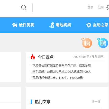
登录
注册
硬件狗狗
电池狗狗
驱动之家
今日视点
2026年08月7日 星期五
·
索尼旗舰电视上市：115寸、149999元
·
SpaceX火箭残骸7倍音速撞月球 对比图像公布
·
苹果借长鑫存储压价韩系内存厂商！结果没用
·
歌手汪峰：公司因AI已从1100人优化到400人
热门文章
换一波