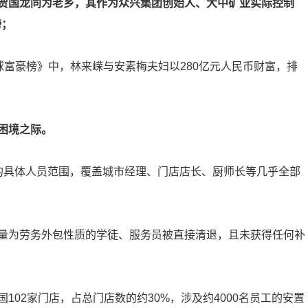
贾国龙同为老乡，其作为众兴集团创始人、大中矿业实际控制
榜；
润全球富豪榜》中，林来嵘与安素梅夫妇以280亿元人民币财富，排
困境之际。
的具体人员范围，覆盖城市经理、门店店长、厨师长等几乎全部
量为劳务外包性质的学徒、服务员被直接清退，且未获得任何补
02家门店，占总门店数的约30%，涉及约4000名员工的安置