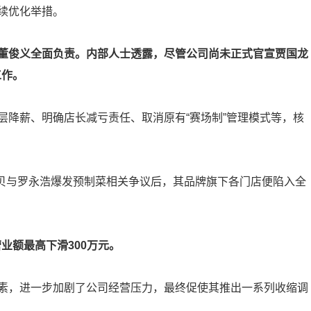
续优化举措。
董俊义全面负责。内部人士透露，尽管公司尚未正式官宣贾国龙
工作。
层降薪、明确店长减亏责任、取消原有“赛场制”管理模式等，核
西贝与罗永浩爆发预制菜相关争议后，其品牌旗下各门店便陷入全
营业额最高下滑300万元。
素，进一步加剧了公司经营压力，最终促使其推出一系列收缩调