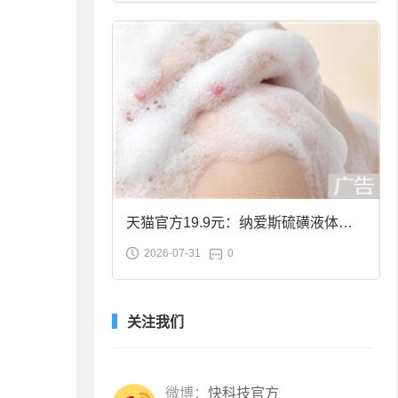
天猫官方19.9元：纳爱斯硫磺液体香
2026-07-31
0
皂2斤大促
关注我们
微博：
快科技官方