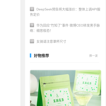
8
DeepSeek预告将大幅涨价：整体上调API服
务定价
9
华为回应“竹知了”事件 微博CEO转发黑手脉
络：细思极恐！
10
女骑请注意罩杯尺寸
好物推荐
换一波