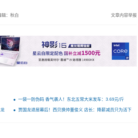
编辑：秋白
文章内容举报
一袋一防伪码 香气袭人！东北五常大米发车：3.69元/斤
国龙
贾国龙退居幕后！西贝换帅董俊义 店长：降薪减员只为活下
去 大家也理解