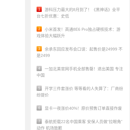
1
游科压力最大的8月到了！《黑神话》全平
台七折优惠：史低
2
小米首发！高通8E6 Pro独占硬核技术：游
戏体验大幅跃升
3
余承东回应发布会口误：起售价是24999 不
是2499
4
一加北美官网手机全部售罄！退出美国 专注
中国
5
开学三件套涨价 等等看的人失算了：厂商纷
纷提价
6
显卡一夜涨价40%！原价预售订单直接作废
7
泰航拒载22名中国乘客 安保人员做“拉眼角”
动作 机场致歉