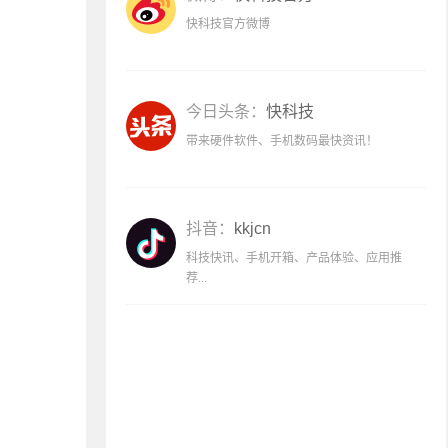
快科技官方微博
今日头条：
快科技
带来硬件软件、手机数码最快资讯！
抖音：
kkjcn
科技快讯、手机开箱、产品体验、应用推
荐...