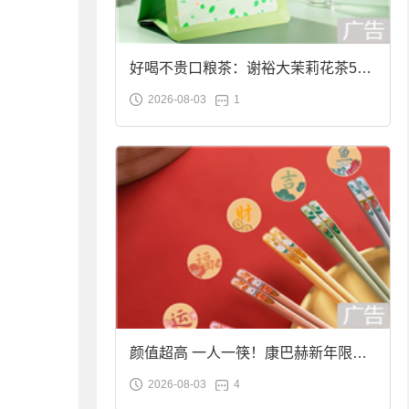
好喝不贵口粮茶：谢裕大茉莉花茶50g
2026-08-03
1
袋装9.9元到手
颜值超高 一人一筷！康巴赫新年限定
2026-08-03
4
合金筷子大促：19.9元