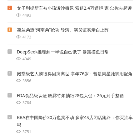
女子刚提新车被小孩泼沙撒尿 索赔2.4万遭拒 家长:你去起诉
2
4493
荷兰弟遭“河南弟”抢功 导演、演员证实亲自上阵
3
4172
DeepSeek推理到一半说自己饿了 暴露摸鱼日常
4
4049
殿堂级艺人黎彼得因病离世 享年76岁：曾是周星驰御用配角
5
3856
FDA食品级认证 鸥露竹浆抽纸28包大促：26元到手整箱
6
3784
BBA在中国降价30万也卖不动 多家4S店闭店跑路：你买油车
7
吗
3751