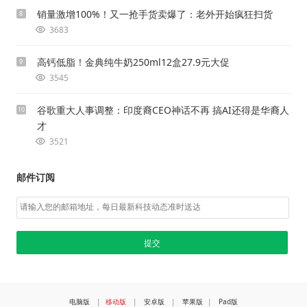
销量激增100%！又一抢手货卖爆了：老外开始疯狂扫货
8
3683
高钙低脂！金典纯牛奶250ml12盒27.9元大促
9
3545
谷歌重大人事调整：印度裔CEO神话不再 搞AI还得是华裔人
10
才
3521
邮件订阅
电脑版
|
移动版
|
安卓版
|
苹果版
|
Pad版