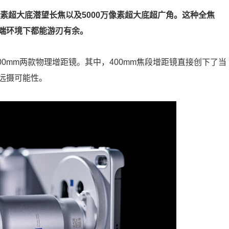
、2亿像素超大底潜望长焦以及5000万像素超大底超广角。这种全焦
端环境下都能游刃有余。
00mm两款物理增距镜。其中，400mm焦段增距镜直接创下了当
远摄可能性。