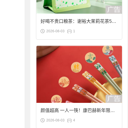
好喝不贵口粮茶：谢裕大茉莉花茶50g
2026-08-03
1
袋装9.9元到手
颜值超高 一人一筷！康巴赫新年限定
2026-08-03
4
合金筷子大促：19.9元