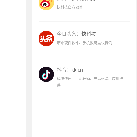
快科技官方微博
今日头条：
快科技
带来硬件软件、手机数码最快资讯！
抖音：
kkjcn
科技快讯、手机开箱、产品体验、应用推
荐...