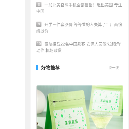
8
一加北美官网手机全部售罄！退出美国 专注
中国
9
开学三件套涨价 等等看的人失算了：厂商纷
纷提价
10
泰航拒载22名中国乘客 安保人员做“拉眼角”
动作 机场致歉
好物推荐
换一波