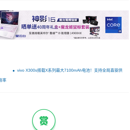
vivo X300s搭载X系列最大7100mAh电池！支持全局直驱供
电2.0 边充边玩不烫手
倍率