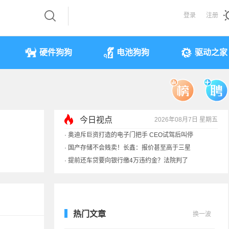
登录
注册
硬件狗狗
电池狗狗
驱动之家
今日视点
2026年08月7日 星期五
·
奥迪斥巨资打造的电子门把手 CEO试驾后叫停
·
国产存储不会贱卖！长鑫：报价甚至高于三星
·
提前还车贷要向银行缴4万违约金？法院判了
·
余承东回应发布会口误：起售价不是2499
热门文章
换一波