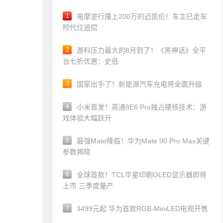
1
电摩逆行撞上200万的迈凯伦！车主已走车
险代位追偿
2
游科压力最大的8月到了！《黑神话》全平
台七折优惠：史低
3
国家出手了！新能源汽车充电将全面升级
4
小米首发！高通8E6 Pro独占硬核技术：游
戏体验大幅跃升
5
最强Mate降临！华为Mate 90 Pro Max关键
参数揭晓
6
全球首款！TCL华星印刷OLED显示器即将
上市 三季度量产
7
3499元起 华为首款RGB-MiniLED电视开售