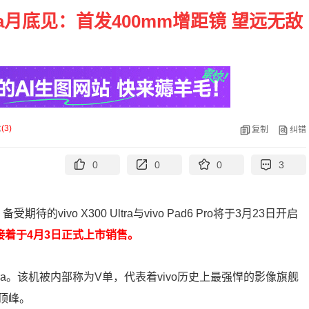
ltra月底见：首发400mm增距镜 望远无敌
论
(
3
)
复制
纠错
0
0
0
3
vivo X300 Ultra与vivo Pad6 Pro将于3月23日开启
接着于4月3日正式上市销售。
ltra。该机被内部称为V单，代表着vivo历史上最强悍的影像旗舰
顶峰。