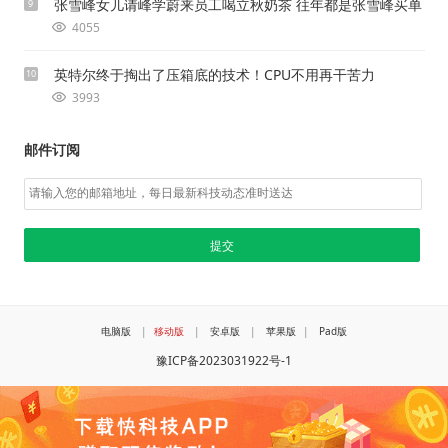
张雪峰女儿请峰学蔚来员工喝立秋奶茶 往年都是张雪峰买单
9
4055
英特尔终于掏出了压箱底的技术！CPU不用再干苦力
10
3993
邮件订阅
电脑版
|
移动版
|
安卓版
|
苹果版
|
Pad版
豫ICP备2023031922号-1