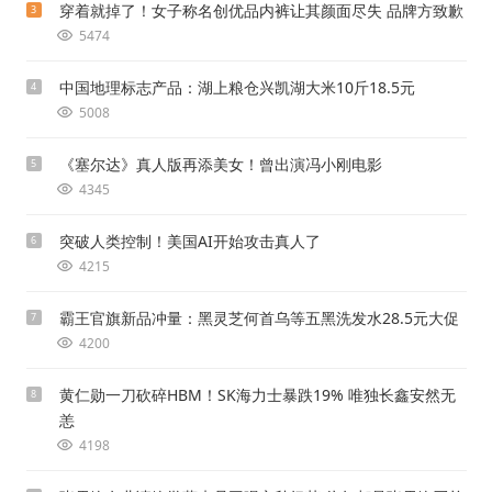
穿着就掉了！女子称名创优品内裤让其颜面尽失 品牌方致歉
3
5474
中国地理标志产品：湖上粮仓兴凯湖大米10斤18.5元
4
5008
《塞尔达》真人版再添美女！曾出演冯小刚电影
5
4345
突破人类控制！美国AI开始攻击真人了
6
4215
霸王官旗新品冲量：黑灵芝何首乌等五黑洗发水28.5元大促
7
4200
黄仁勋一刀砍碎HBM！SK海力士暴跌19% 唯独长鑫安然无
8
恙
4198