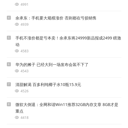
4991
余承东：手机要大规模涨价 否则都在亏损销售
4
4939
手机不涨价都是亏本卖！余承东将24999新品报成2499 瞎激
5
动
4583
华为的摊子 已经大到一场发布会装不下了
6
4543
清甜解渴 百多利纯椰子水10瓶15.9元
7
4526
微软大倒退：全网和谐Win11推荐32GB内存文章 8GB才是
8
重点
4418