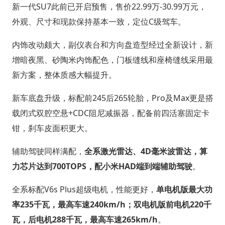
新一代SU7此前已开启预售，售价22.99万-30.99万元，
外观、尺寸和现款保持基本一致，定位C级驾车。
内饰改动颇大，副仪表台和方向盘造型经过全新设计，新
增暗夜黑、砂陶米内饰配色，门板缝线和座椅缝线采用最
新方案，整体质感大幅提升。
新车底盘升级，标配前245后265轮胎，Pro及Max更是搭
载闭式双腔空悬+CDC阻尼减振器，配备前四活塞固定卡
钳，刹车皮面积更大。
辅助驾驶同样满配，
全系激光雷达、4D毫米波雷达，算
力芯片达到700TOPS，配小米HAD端到端辅助驾驶
。
全系标配V6s Plus超级电机，性能更好，
单电机版最大功
率235千瓦，最高车速240km/h；双电机版前电机220千
瓦，后电机288千瓦，最高车速265km/h
。