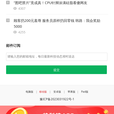
“图吧禁片”竟成真！CPU针脚涂满硅脂看傻网友
9
4307
顾客扔200元羞辱 服务员原样扔回零钱 韩路：我会奖励
10
5000
4255
邮件订阅
电脑版
|
移动版
|
安卓版
|
苹果版
|
Pad版
豫ICP备2023031922号-1