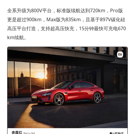
全系升级为800V平台，标准版续航达到720km，Pro版
更是超过900km，Max版为835km，且基于897V碳化硅
高压平台打造，支持超高压快充，15分钟最快可充电670
km续航。