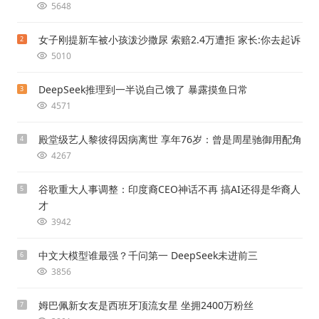
5648
女子刚提新车被小孩泼沙撒尿 索赔2.4万遭拒 家长:你去起诉
2
5010
DeepSeek推理到一半说自己饿了 暴露摸鱼日常
3
4571
殿堂级艺人黎彼得因病离世 享年76岁：曾是周星驰御用配角
4
4267
谷歌重大人事调整：印度裔CEO神话不再 搞AI还得是华裔人
5
才
3942
中文大模型谁最强？千问第一 DeepSeek未进前三
6
3856
姆巴佩新女友是西班牙顶流女星 坐拥2400万粉丝
7