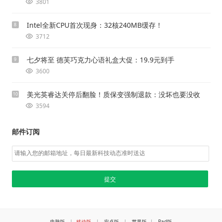
3801
Intel全新CPU首次现身：32核240MB缓存！
8
3712
七夕将至 德芙巧克力心语礼盒大促：19.9元到手
9
3600
美光英睿达关停后翻脸！质保变强制退款：没坏也要没收
10
3594
邮件订阅
电脑版
|
移动版
|
安卓版
|
苹果版
|
Pad版