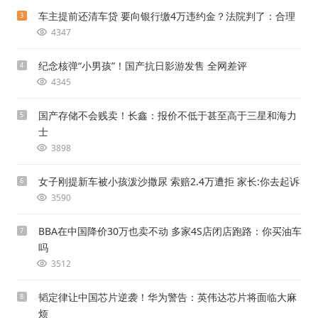
车主提前还清车贷 要向银行缴4万违约金？法院判了：合理
3
4347
纪念核弹“小男孩”！国产抗日影游发售 全网差评
4
4345
国产存储不会贱卖！长鑫：报价不低于甚至高于三星和海力
5
士
3898
女子刚提新车被小孩泼沙撒尿 索赔2.4万遭拒 家长:你去起诉
6
3590
BBA在中国降价30万也卖不动 多家4S店闭店跑路：你买油车
7
吗
3512
韬定律让中国芯片逆袭！华为警告：英伟达芯片将面临大麻
8
烦