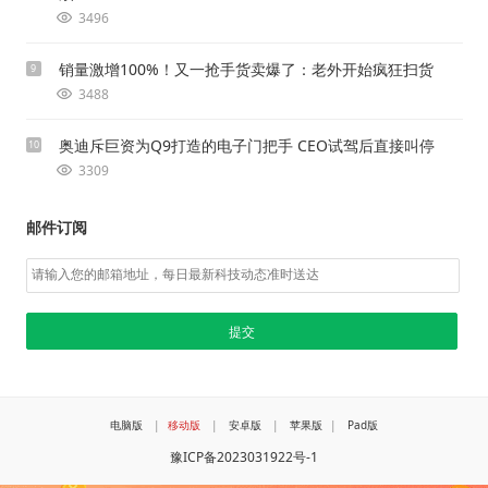
3496
销量激增100%！又一抢手货卖爆了：老外开始疯狂扫货
9
3488
奥迪斥巨资为Q9打造的电子门把手 CEO试驾后直接叫停
10
3309
邮件订阅
电脑版
|
移动版
|
安卓版
|
苹果版
|
Pad版
豫ICP备2023031922号-1