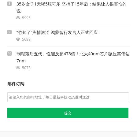
35岁女子1天喝5瓶可乐 坚持了15年后：结果让人很害怕的
8
说
5995
“竹知了”舆情汹汹 鸿蒙智行发言人正式回应！
9
5699
制程落后五代、性能反超478倍！北大40nm芯片碾压英伟达
10
7nm
5073
邮件订阅