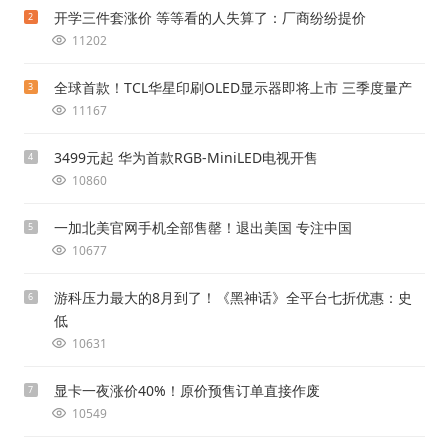
开学三件套涨价 等等看的人失算了：厂商纷纷提价
2
11202
全球首款！TCL华星印刷OLED显示器即将上市 三季度量产
3
11167
3499元起 华为首款RGB-MiniLED电视开售
4
10860
一加北美官网手机全部售罄！退出美国 专注中国
5
10677
游科压力最大的8月到了！《黑神话》全平台七折优惠：史
6
低
10631
显卡一夜涨价40%！原价预售订单直接作废
7
10549