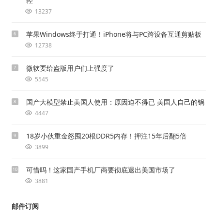
轻
13237
苹果Windows终于打通！iPhone将与PC跨设备互通剪贴板
6
12738
微软要给盗版用户们上强度了
7
5545
国产大模型禁止美国人使用：原因迫不得已 美国人自己的锅
8
4447
18岁小伙重金怒囤20根DDR5内存！押注15年后翻5倍
9
3899
可惜吗！这家国产手机厂商要彻底退出美国市场了
10
3881
邮件订阅