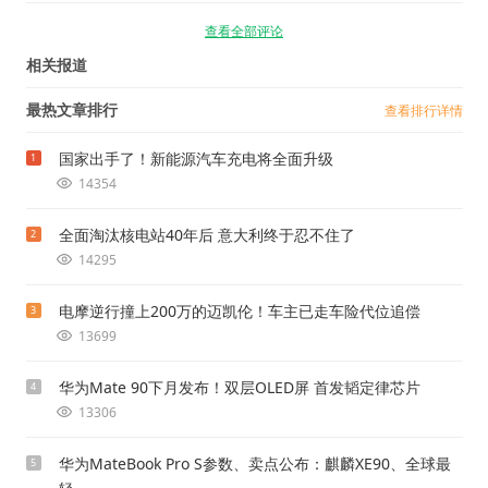
查看全部评论
相关报道
最热文章排行
查看排行详情
国家出手了！新能源汽车充电将全面升级
1
14354
全面淘汰核电站40年后 意大利终于忍不住了
2
14295
电摩逆行撞上200万的迈凯伦！车主已走车险代位追偿
3
13699
华为Mate 90下月发布！双层OLED屏 首发韬定律芯片
4
13306
华为MateBook Pro S参数、卖点公布：麒麟XE90、全球最
5