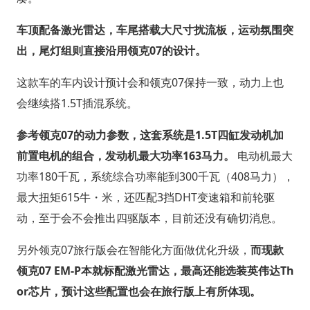
车顶配备激光雷达，车尾搭载大尺寸扰流板，运动氛围突
出，尾灯组则直接沿用领克07的设计。
这款车的车内设计预计会和领克07保持一致，动力上也
会继续搭1.5T插混系统。
参考领克07的动力参数，这套系统是1.5T四缸发动机加
前置电机的组合，发动机最大功率163马力。
电动机最大
功率180千瓦，系统综合功率能到300千瓦（408马力），
最大扭矩615牛・米，还匹配3挡DHT变速箱和前轮驱
动，至于会不会推出四驱版本，目前还没有确切消息。
另外领克07旅行版会在智能化方面做优化升级，
而现款
领克07 EM-P本就标配激光雷达，最高还能选装英伟达Th
or芯片，预计这些配置也会在旅行版上有所体现。