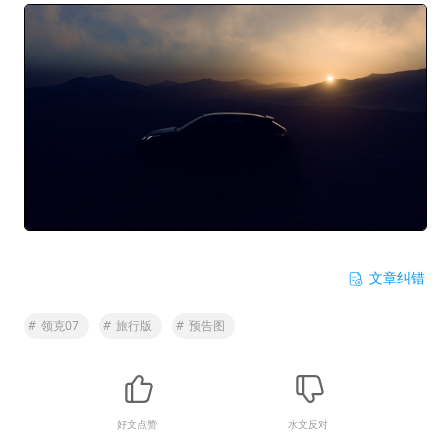
文章纠错
#
领克07
#
旅行版
#
预告图
好文点赞
水文反对