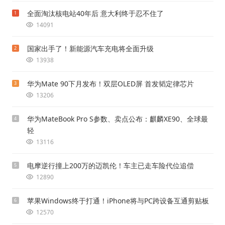
全面淘汰核电站40年后 意大利终于忍不住了
1
14091
国家出手了！新能源汽车充电将全面升级
2
13938
华为Mate 90下月发布！双层OLED屏 首发韬定律芯片
3
13206
华为MateBook Pro S参数、卖点公布：麒麟XE90、全球最
4
轻
13116
电摩逆行撞上200万的迈凯伦！车主已走车险代位追偿
5
12890
苹果Windows终于打通！iPhone将与PC跨设备互通剪贴板
6
12570