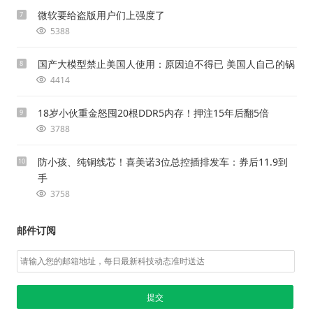
微软要给盗版用户们上强度了
7
5388
国产大模型禁止美国人使用：原因迫不得已 美国人自己的锅
8
4414
18岁小伙重金怒囤20根DDR5内存！押注15年后翻5倍
9
3788
防小孩、纯铜线芯！喜美诺3位总控插排发车：券后11.9到
10
手
3758
邮件订阅