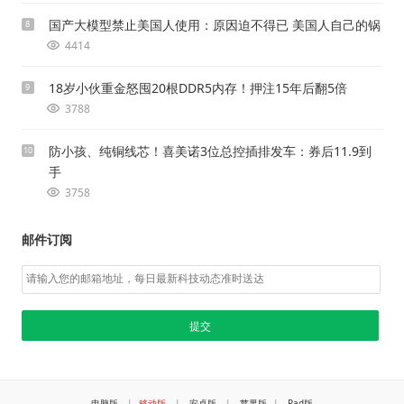
国产大模型禁止美国人使用：原因迫不得已 美国人自己的锅
8
4414
18岁小伙重金怒囤20根DDR5内存！押注15年后翻5倍
9
3788
防小孩、纯铜线芯！喜美诺3位总控插排发车：券后11.9到
10
手
3758
邮件订阅
电脑版
|
移动版
|
安卓版
|
苹果版
|
Pad版