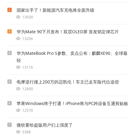
国家出手了！新能源汽车充电将全面升级
2
13938
华为Mate 90下月发布！双层OLED屏 首发韬定律芯片
3
13206
华为MateBook Pro S参数、卖点公布：麒麟XE90、全球最
4
轻
13116
电摩逆行撞上200万的迈凯伦！车主已走车险代位追偿
5
12890
苹果Windows终于打通！iPhone将与PC跨设备互通剪贴板
6
12570
微软要给盗版用户们上强度了
7
5388