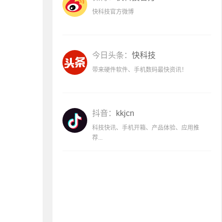
快科技官方微博
今日头条：
快科技
带来硬件软件、手机数码最快资讯！
抖音：
kkjcn
科技快讯、手机开箱、产品体验、应用推
荐...