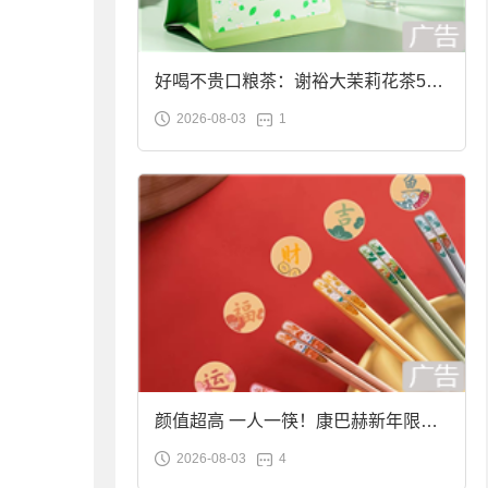
好喝不贵口粮茶：谢裕大茉莉花茶50g
2026-08-03
1
袋装9.9元到手
颜值超高 一人一筷！康巴赫新年限定
2026-08-03
4
合金筷子大促：19.9元