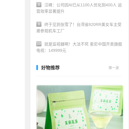
8
汪峰：公司因AI已从1100人优化到400人 运
营效率显著提升
9
终于见到张雪了！台湾省820RR美女车主受
邀参观机车工厂
10
就是监视器啊！大法不死 索尼中国开卖旗舰
电视：149999元
好物推荐
换一波