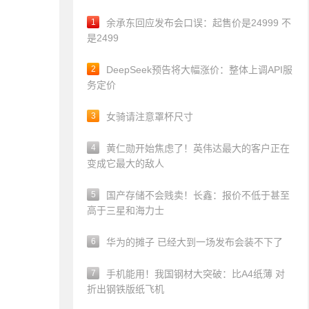
1
余承东回应发布会口误：起售价是24999 不
是2499
2
DeepSeek预告将大幅涨价：整体上调API服
务定价
3
女骑请注意罩杯尺寸
4
黄仁勋开始焦虑了！英伟达最大的客户正在
变成它最大的敌人
5
国产存储不会贱卖！长鑫：报价不低于甚至
高于三星和海力士
6
华为的摊子 已经大到一场发布会装不下了
7
手机能用！我国钢材大突破：比A4纸薄 对
折出钢铁版纸飞机