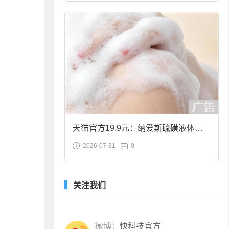
天猫官方19.9元：纳爱斯硫磺液体香
2026-07-31
0
皂2斤大促
关注我们
微博：
快科技官方