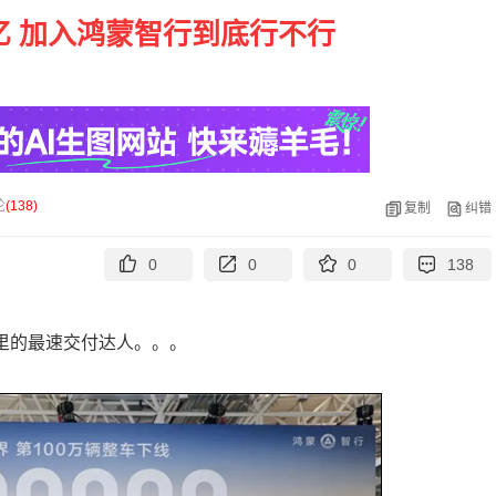
亿 加入鸿蒙智行到底行不行
论
(
138
)
复制
纠错
0
0
0
138
势力里的最速交付达人。。。