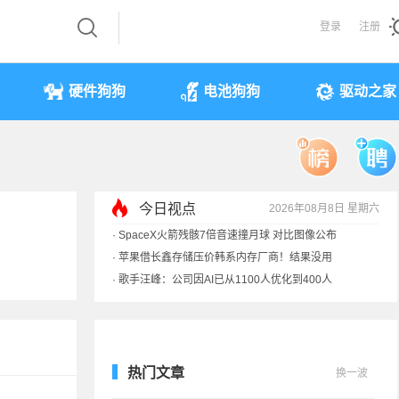
登录
注册
硬件狗狗
电池狗狗
驱动之家
·
SpaceX火箭残骸7倍音速撞月球 对比图像公布
今日视点
2026年08月8日 星期六
·
苹果借长鑫存储压价韩系内存厂商！结果没用
·
歌手汪峰：公司因AI已从1100人优化到400人
·
索尼旗舰电视上市：115寸、149999元
热门文章
换一波