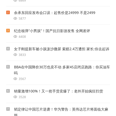
6869
余承东回应发布会口误：起售价是24999 不是2499
2
5877
纪念核弹“小男孩”！国产抗日影游发售 全网差评
3
4408
女子刚提新车被小孩泼沙撒尿 索赔2.4万遭拒 家长:你去起诉
4
3833
BBA在中国降价30万也卖不动 多家4S店闭店跑路：你买油车
5
吗
3567
销量激增100%！又一抢手货卖爆了：老外开始疯狂扫货
6
3528
韬定律让中国芯片逆袭！华为警告：英伟达芯片将面临大麻
7
烦