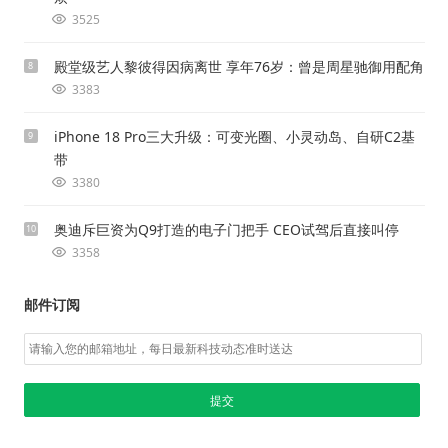
3525
殿堂级艺人黎彼得因病离世 享年76岁：曾是周星驰御用配角
8
3383
iPhone 18 Pro三大升级：可变光圈、小灵动岛、自研C2基
9
带
3380
奥迪斥巨资为Q9打造的电子门把手 CEO试驾后直接叫停
10
3358
邮件订阅