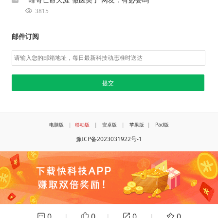
3815
邮件订阅
电脑版
|
移动版
|
安卓版
|
苹果版
|
Pad版
豫ICP备2023031922号-1
0
0
0
0
|
|
|