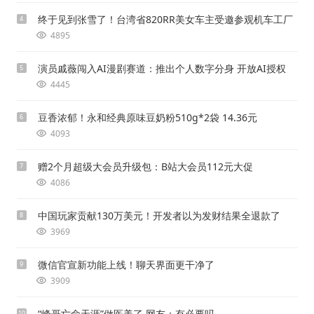
终于见到张雪了！台湾省820RR美女车主受邀参观机车工厂
4
4895
演员戚薇闯入AI漫剧赛道：推出个人数字分身 开放AI授权
5
4445
豆香浓郁！永和经典原味豆奶粉510g*2袋 14.36元
6
4093
赠2个月超级大会员升级包：B站大会员112元大促
7
4086
中国玩家贡献130万美元！开发者以为发财结果全退款了
8
3969
微信官宣新功能上线！聊天界面更干净了
9
3909
“峰哥亡命天涯”做医美了 网友：有必要吗
10