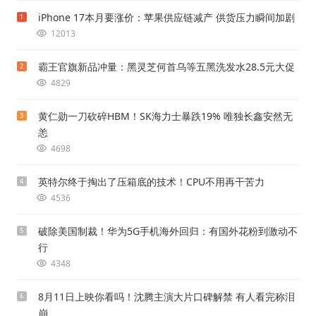
iPhone 17本月要涨价：苹果供应链减产 供货压力瞬间加剧
1
12013
霸王官旗新品冲量：黑灵芝何首乌等五黑洗发水28.5元大促
2
4829
黄仁勋一刀砍碎HBM！SK海力士暴跌19% 唯独长鑫安然无
3
恙
4698
英特尔终于掏出了压箱底的技术！CPU不用再干苦力
4
4536
破除美国制裁！华为5G手机海外回归：有国外花粉到激动不
5
行
4348
8月11日上映你看吗！沈腾主演大片口碑解禁 有人看完称泪
6
崩