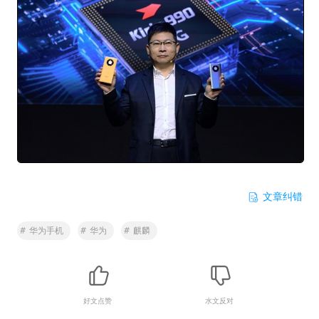
文章纠错
#
华为手机
#
华为
#
麒麟
好文点赞
水文反对