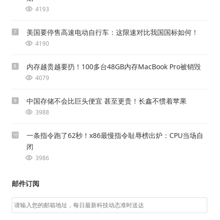
4193
美国要停售高速电动自行车：这限速对比我国国标如何！
7
4190
内存越贵越要扔！100多台48GB内存MacBook Pro被销毁
8
4079
中国存储不会比巨头便宜 甚至更贵！长鑫不惯着苹果
9
3988
一条指令跑了62秒！x86最慢指令耻辱榜出炉：CPU当场自
10
闭
3986
邮件订阅