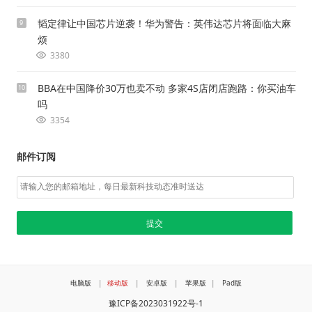
韬定律让中国芯片逆袭！华为警告：英伟达芯片将面临大麻
9
烦
3380
BBA在中国降价30万也卖不动 多家4S店闭店跑路：你买油车
10
吗
3354
邮件订阅
电脑版
|
移动版
|
安卓版
|
苹果版
|
Pad版
豫ICP备2023031922号-1