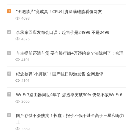
“图吧禁片”竟成真！CPU针脚涂满硅脂看傻网友
3
4698
余承东回应发布会口误：起售价是24999 不是2499
4
4375
车主提前还清车贷 要向银行缴4万违约金？法院判了：合理
5
4101
纪念核弹“小男孩”！国产抗日影游发售 全网差评
6
4101
Wi-Fi 7路由器问世4年了 渗透率突破30% 仍然不敌Wi-Fi 6
7
3605
国产存储不会贱卖！长鑫：报价不低于甚至高于三星和海力
8
士
3569