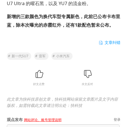
U7 Ultra 的曜石黑，以及 YU7 的流金粉。
新增的三款颜色为换代车型专属新色，此前已公布卡布里
蓝，除本次曝光的赤霞红外，还有1款配色暂未公布。
文章纠错
#
新一代SU7
#
雷军
#
小米汽车
好文点赞
水文反对
此文章为快科技原创文章，快科技网站保留文章图片及文字内容
版权，如需转载此文章请注明出处：快科技
观点发布
登录
网站评论、账号管理说明