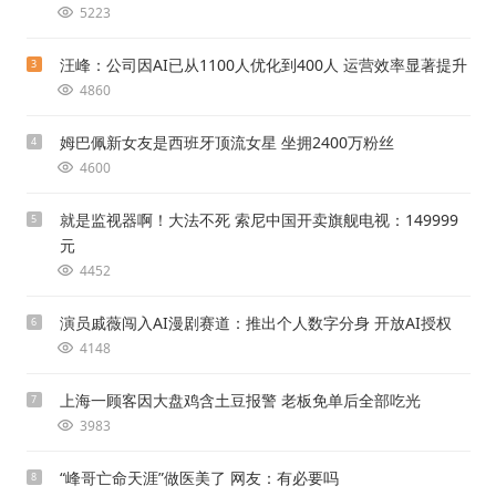
5223
汪峰：公司因AI已从1100人优化到400人 运营效率显著提升
3
4860
姆巴佩新女友是西班牙顶流女星 坐拥2400万粉丝
4
4600
就是监视器啊！大法不死 索尼中国开卖旗舰电视：149999
5
元
4452
演员戚薇闯入AI漫剧赛道：推出个人数字分身 开放AI授权
6
4148
上海一顾客因大盘鸡含土豆报警 老板免单后全部吃光
7
3983
“峰哥亡命天涯”做医美了 网友：有必要吗
8