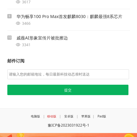
3617
华为畅享100 Pro Max首发麒麟8030：麒麟最强8系芯片
9
3466
戚薇AI形象宣传片被批擦边
10
3341
邮件订阅
电脑版
|
移动版
|
安卓版
|
苹果版
|
Pad版
豫ICP备2023031922号-1