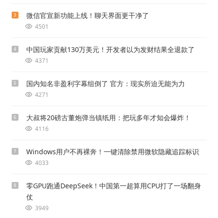
微信官宣新功能上线！聊天界面更干净了
3
4501
中国玩家贡献130万美元！开发者以为发财结果全退款了
4
4371
国内知名非盈利字幕组倒了 官方：现实所迫无能为力
5
4271
大叔将20磅古董炮弹当镇纸用：把玩多年才知会爆炸！
6
4116
Windows用户不再裸奔！一键清除禁用微软隐藏追踪标识
7
4033
零GPU跑通DeepSeek！中国第一超算用CPU打了一场翻身
8
仗
3949