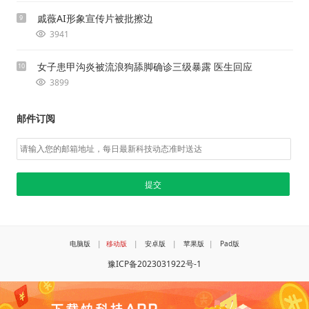
戚薇AI形象宣传片被批擦边
9
3941
女子患甲沟炎被流浪狗舔脚确诊三级暴露 医生回应
10
3899
邮件订阅
电脑版
|
移动版
|
安卓版
|
苹果版
|
Pad版
豫ICP备2023031922号-1