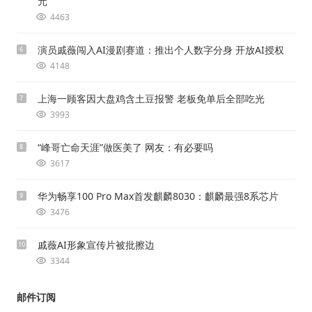
元
4463
演员戚薇闯入AI漫剧赛道：推出个人数字分身 开放AI授权
6
4148
上海一顾客因大盘鸡含土豆报警 老板免单后全部吃光
7
3993
“峰哥亡命天涯”做医美了 网友：有必要吗
8
3617
华为畅享100 Pro Max首发麒麟8030：麒麟最强8系芯片
9
3476
戚薇AI形象宣传片被批擦边
10
3344
邮件订阅