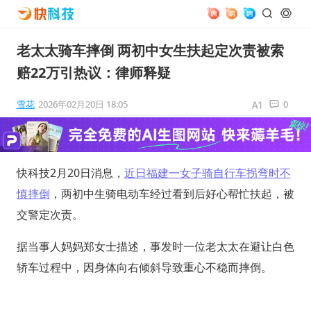
老太太骑车摔倒 两初中女生扶起定次责被索
赔22万引热议：律师释疑
雪花
2026年02月20日 18:05
0
快科技2月20日消息，
近日福建一女子骑自行车拐弯时不
慎摔倒
，两初中生骑电动车经过看到后好心帮忙扶起，被
交警定次责。
据当事人妈妈郑女士描述，事发时一位老太太在避让白色
轿车过程中，因身体向右倾斜导致重心不稳而摔倒。