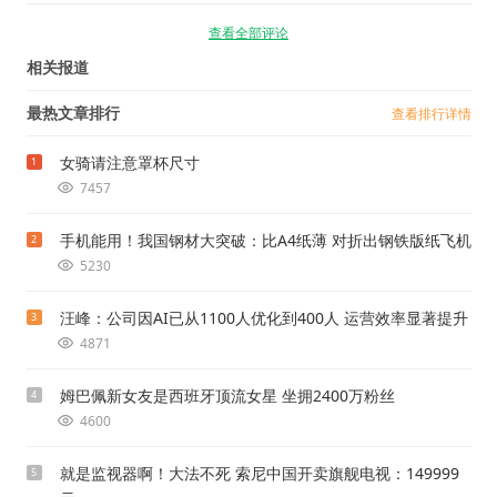
查看全部评论
相关报道
最热文章排行
查看排行详情
女骑请注意罩杯尺寸
1
7457
手机能用！我国钢材大突破：比A4纸薄 对折出钢铁版纸飞机
2
5230
汪峰：公司因AI已从1100人优化到400人 运营效率显著提升
3
4871
姆巴佩新女友是西班牙顶流女星 坐拥2400万粉丝
4
4600
就是监视器啊！大法不死 索尼中国开卖旗舰电视：149999
5