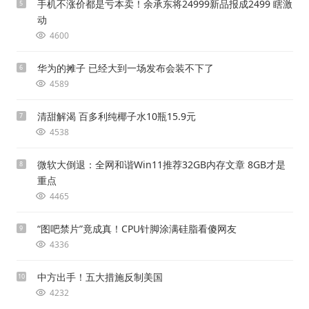
手机不涨价都是亏本卖！余承东将24999新品报成2499 瞎激
5
动
4600
华为的摊子 已经大到一场发布会装不下了
6
4589
清甜解渴 百多利纯椰子水10瓶15.9元
7
4538
微软大倒退：全网和谐Win11推荐32GB内存文章 8GB才是
8
重点
4465
“图吧禁片”竟成真！CPU针脚涂满硅脂看傻网友
9
4336
中方出手！五大措施反制美国
10
4232