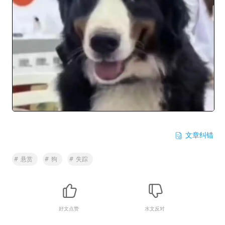
文章纠错
#
悬赏
#
狗
#
失踪
好文点赞
水文反对