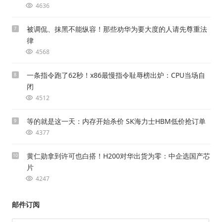
4636
被调侃、抹黑不能纵容！那些劝华为要大度的人请先尊重法
7
律
4568
一条指令跑了62秒！x86最慢指令耻辱榜出炉：CPU当场自
8
闭
4512
等的就是这一天：内存开始杀价 SK海力士HBM低价抢订单
9
4377
黄仁勋拿到许可也白搭！H200对华出货为零：中企选国产芯
10
片
4247
邮件订阅