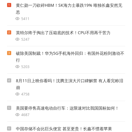
黄仁勋一刀砍碎HBM！SK海力士暴跌19% 唯独长鑫安然无
1
恙
5411
英特尔终于掏出了压箱底的技术！CPU不用再干苦力
2
5247
破除美国制裁！华为5G手机海外回归：有国外花粉到激动不
3
行
5203
8月11日上映你看吗！沈腾主演大片口碑解禁 有人看完称泪
4
崩
4758
美国要停售高速电动自行车：这限速对比我国国标如何！
5
4687
中国存储不会比巨头便宜 甚至更贵！长鑫不惯着苹果
6