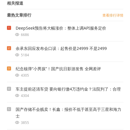
相关报道
最热文章排行
查看排行详情
DeepSeek预告将大幅涨价：整体上调API服务定价
1
6686
余承东回应发布会口误：起售价是24999 不是2499
2
5184
纪念核弹“小男孩”！国产抗日影游发售 全网差评
3
4305
车主提前还清车贷 要向银行缴4万违约金？法院判了：合理
4
4304
国产存储不会贱卖！长鑫：报价不低于甚至高于三星和海力
5
士
3855