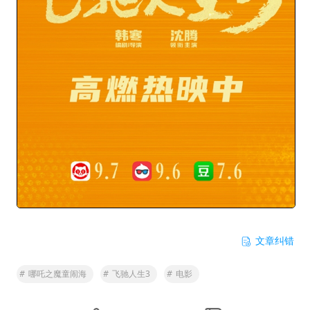
文章纠错
#
哪吒之魔童闹海
#
飞驰人生3
#
电影