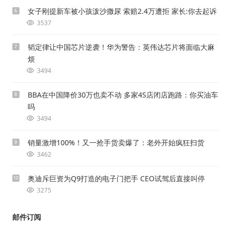
女子刚提新车被小孩泼沙撒尿 索赔2.4万遭拒 家长:你去起诉
6
3537
韬定律让中国芯片逆袭！华为警告：英伟达芯片将面临大麻
7
烦
3494
BBA在中国降价30万也卖不动 多家4S店闭店跑路：你买油车
8
吗
3494
销量激增100%！又一抢手货卖爆了：老外开始疯狂扫货
9
3462
奥迪斥巨资为Q9打造的电子门把手 CEO试驾后直接叫停
10
3275
邮件订阅