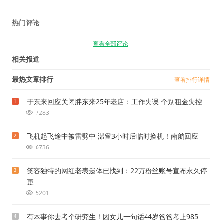
热门评论
查看全部评论
相关报道
最热文章排行
查看排行详情
于东来回应关闭胖东来25年老店：工作失误 个别租金失控
1
7283
飞机起飞途中被雷劈中 滞留3小时后临时换机！南航回应
2
6736
笑容独特的网红老表遗体已找到：22万粉丝账号宣布永久停
3
更
5201
有本事你去考个研究生！因女儿一句话44岁爸爸考上985
4