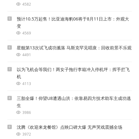
4582
预计10.5万起售！比亚迪海豹06将于8月11日上市：外观大
5
变
4569
星舰第13次试飞成功溅落 马斯克罕见唱衰：回收前景不乐观
6
4491
以为飞机会等我们！两女子拖行李箱冲入停机坪：挥手拦飞
7
机
4113
三胎全爆！仰望U8遭遇山洪：依靠易四方技术助车主成功逃
8
生
3986
沈腾《欢迎来龙餐馆》点映口碑大爆 无声哭戏震撼全场
9
3972