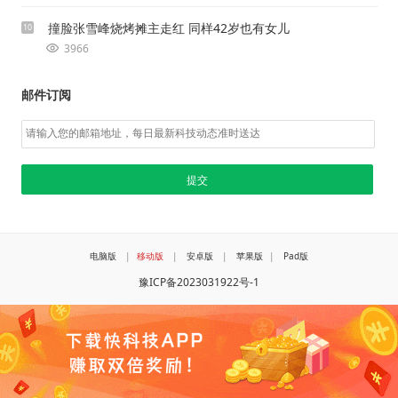
撞脸张雪峰烧烤摊主走红 同样42岁也有女儿
10
3966
邮件订阅
电脑版
|
移动版
|
安卓版
|
苹果版
|
Pad版
豫ICP备2023031922号-1