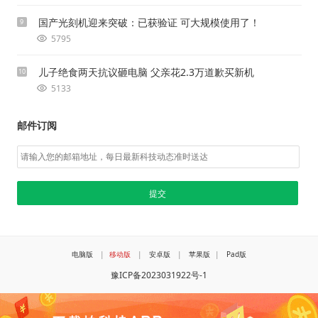
国产光刻机迎来突破：已获验证 可大规模使用了！
9
5795
儿子绝食两天抗议砸电脑 父亲花2.3万道歉买新机
10
5133
邮件订阅
电脑版
|
移动版
|
安卓版
|
苹果版
|
Pad版
豫ICP备2023031922号-1