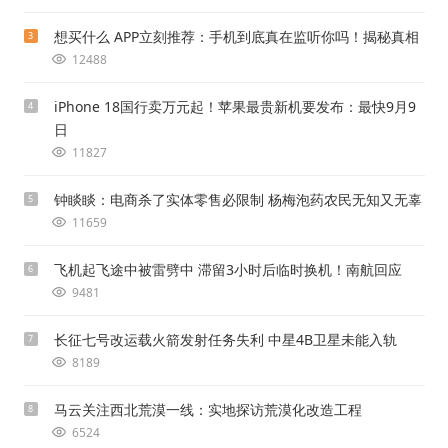
想买什么 APP立刻推荐：手机到底真在监听你吗！揭秘真相
3
12488
iPhone 18国行卖万元起！苹果最贵新机要发布：最快9月9
4
日
11827
钟睒睒：电商杀了实体零售必限制 杨梅泡药农民无知又无辜
5
11659
飞机起飞途中被雷劈中 滞留3小时后临时换机！南航回应
6
9481
长征七号改运载火箭发射任务失利 中星4B卫星未能入轨
7
8189
马云关注西北荒漠一线：实地探访荒漠化改造工程
8
6524