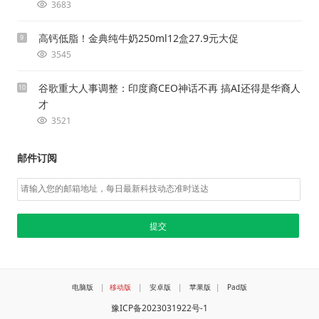
3683
高钙低脂！金典纯牛奶250ml12盒27.9元大促
9
3545
谷歌重大人事调整：印度裔CEO神话不再 搞AI还得是华裔人
10
才
3521
邮件订阅
电脑版
|
移动版
|
安卓版
|
苹果版
|
Pad版
豫ICP备2023031922号-1