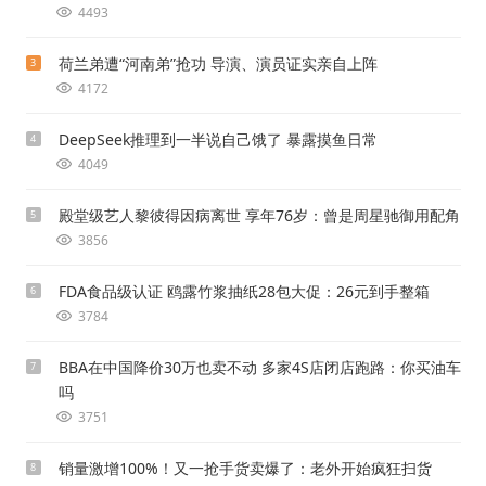
4493
荷兰弟遭“河南弟”抢功 导演、演员证实亲自上阵
3
4172
DeepSeek推理到一半说自己饿了 暴露摸鱼日常
4
4049
殿堂级艺人黎彼得因病离世 享年76岁：曾是周星驰御用配角
5
3856
FDA食品级认证 鸥露竹浆抽纸28包大促：26元到手整箱
6
3784
BBA在中国降价30万也卖不动 多家4S店闭店跑路：你买油车
7
吗
3751
销量激增100%！又一抢手货卖爆了：老外开始疯狂扫货
8