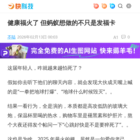
健康福火了 但蚂蚁想做的不只是发福卡
不咕
2026年02月13日 00:03
0
这届年轻人，咋就越来越怕死了？
假如你去听下他们的聊天内容，就会发现大伙成天嘴上喊
的是“一拳把地球打爆”、“地球什么时候毁灭”。。
结果一看行为，全是演的，本质都是高攻低防的玻璃大
炮，保温杯里喝的热水，购物车里是褪黑素和护肝片，熬
个大夜还得发个帖问一下“心跳好快是不是要猝死了”。。
这也是为啥，2025 年最火的梗，居然是一句爱你老己。