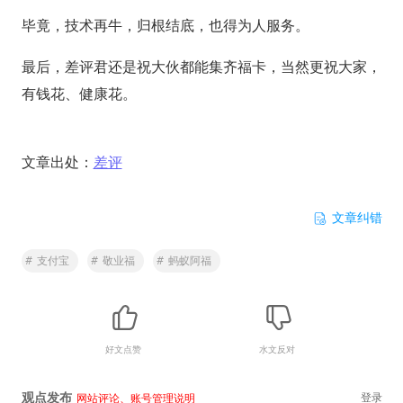
毕竟，技术再牛，归根结底，也得为人服务。
最后，差评君还是祝大伙都能集齐福卡，当然更祝大家，
有钱花、健康花。
文章出处：
差评
文章纠错
#
支付宝
#
敬业福
#
蚂蚁阿福
好文点赞
水文反对
观点发布
登录
网站评论、账号管理说明