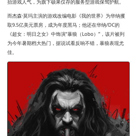
抬游戏人气，为旗下硕果仅存的服务型游戏保驾护航。
而杰森·莫玛主演的游戏改编电影《我的世界》为华纳攫
取9.5亿美元票房，成为年度黑马；他还在华纳/DC的
《超女：明日之女》中饰演“暴狼（Lobo）”，该片被列
为今年暑期档大热门，据说试看反响不错，暴狼表现尤
佳。