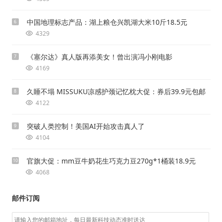
中国地理标志产品：湖上粮仓兴凯湖大米10斤18.5元
6
4329
《塞尔达》真人版再添美女！曾出演冯小刚电影
7
4169
久睡不塌 MISSUKU凉感护颈记忆枕大促：券后39.9元包邮
8
4122
突破人类控制！美国AI开始攻击真人了
9
4104
官旗大促：mm豆牛奶花生巧克力豆270g*1桶装18.9元
10
4068
邮件订阅