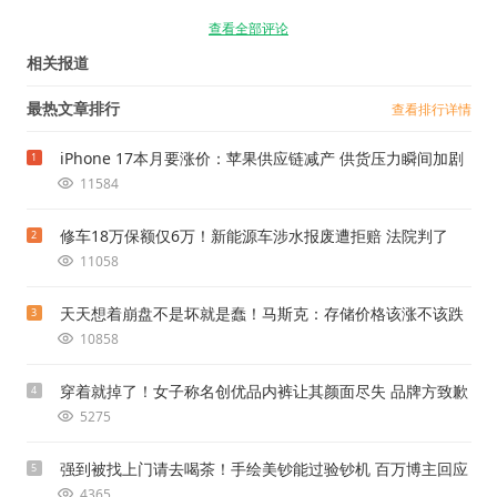
查看全部评论
相关报道
最热文章排行
查看排行详情
iPhone 17本月要涨价：苹果供应链减产 供货压力瞬间加剧
1
11584
修车18万保额仅6万！新能源车涉水报废遭拒赔 法院判了
2
11058
天天想着崩盘不是坏就是蠢！马斯克：存储价格该涨不该跌
3
10858
穿着就掉了！女子称名创优品内裤让其颜面尽失 品牌方致歉
4
5275
强到被找上门请去喝茶！手绘美钞能过验钞机 百万博主回应
5
4365