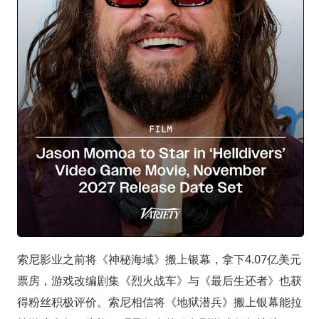
索尼影业之前将《神秘海域》搬上银幕，拿下4.07亿美元
票房，游戏改编剧集《烈火战车》与《最后生还者》也获
得粉丝积极评价。索尼相信将《地狱潜兵》搬上银幕能拉