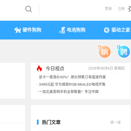
登录
注册
硬件狗狗
电池狗狗
驱动之家
今日视点
2026年08月6日 星期四
·
显卡一夜涨价40%！原价预售订单直接作废
·
3499元起 华为首款RGB-MiniLED电视开售
·
一加北美官网手机全部售罄！专注中国
·
《黑神话》全平台七折优惠：史低
热门文章
换一波