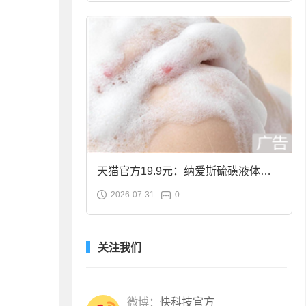
天猫官方19.9元：纳爱斯硫磺液体香
2026-07-31
0
皂2斤大促
关注我们
微博：
快科技官方