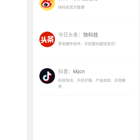
快科技官方微博
今日头条：
快科技
带来硬件软件、手机数码最快资讯！
抖音：
kkjcn
科技快讯、手机开箱、产品体验、应用推
荐...