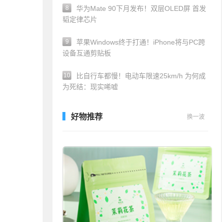
8
华为Mate 90下月发布！双层OLED屏 首发
韬定律芯片
9
苹果Windows终于打通！iPhone将与PC跨
设备互通剪贴板
10
比自行车都慢！电动车限速25km/h 为何成
为死结：现实唏嘘
好物推荐
换一波