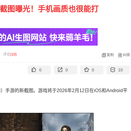
新截图曝光！手机画质也很能打
评论
(
10
)
复制
纠错
0
0
0
10
013）手游的新截图。游戏将于2026年2月12日在iOS和Android平