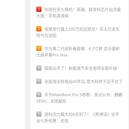
1
你现在多久换机！高通、联发科芯片出货量
大跌：手机真滞销
2
电摩逆行撞上200万的迈凯伦！车主已走车
险代位追偿
3
华为第二代阔折叠首曝：6.3寸屏 显示面积
比肩苹果Pro Max
4
国家出手了！新能源汽车充电将全面升级
5
全面淘汰核电站40年后 意大利终于忍不住了
6
华为MateBook Pro S参数、卖点公布：麒麟
XE90、全球最轻
7
游科压力最大的8月到了！《黑神话》全平
台七折优惠：史低