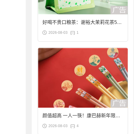
好喝不贵口粮茶：谢裕大茉莉花茶50g
2026-08-03
1
袋装9.9元到手
颜值超高 一人一筷！康巴赫新年限定
2026-08-03
4
合金筷子大促：19.9元