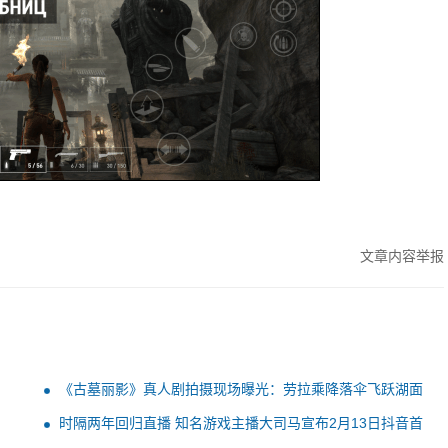
文章内容举报
《古墓丽影》真人剧拍摄现场曝光：劳拉乘降落伞飞跃湖面
时隔两年回归直播 知名游戏主播大司马宣布2月13日抖音首
秀