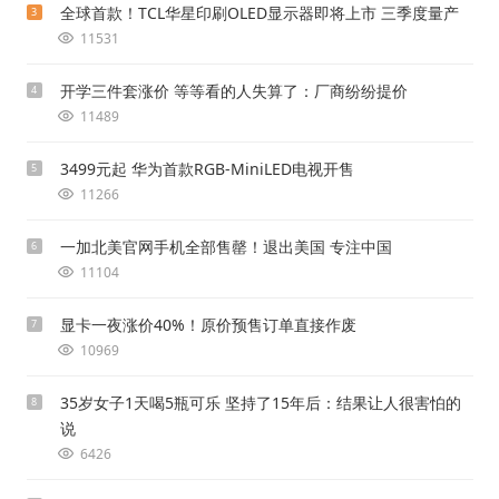
全球首款！TCL华星印刷OLED显示器即将上市 三季度量产
3
11531
开学三件套涨价 等等看的人失算了：厂商纷纷提价
4
11489
3499元起 华为首款RGB-MiniLED电视开售
5
11266
一加北美官网手机全部售罄！退出美国 专注中国
6
11104
显卡一夜涨价40%！原价预售订单直接作废
7
10969
35岁女子1天喝5瓶可乐 坚持了15年后：结果让人很害怕的
8
说
6426