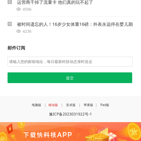
运营商干掉了流量卡 他们真的玩不起了
9
4596
被时间遗忘的人！16岁少女体重16磅：外表永远停在婴儿期
10
4236
邮件订阅
电脑版
|
移动版
|
安卓版
|
苹果版
|
Pad版
豫ICP备2023031922号-1