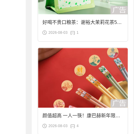
好喝不贵口粮茶：谢裕大茉莉花茶50g
2026-08-03
1
袋装9.9元到手
颜值超高 一人一筷！康巴赫新年限定
2026-08-03
4
合金筷子大促：19.9元