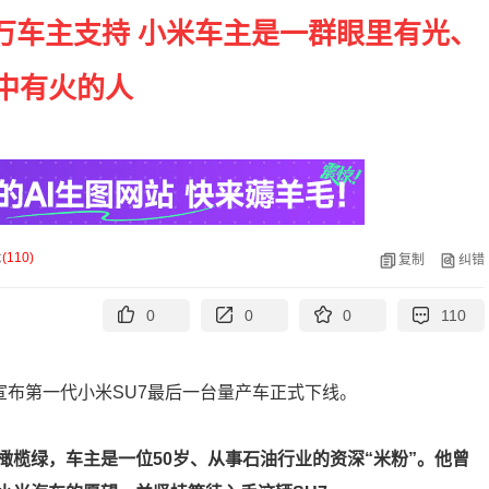
7万车主支持 小米车主是一群眼里有光、
中有火的人
论
(
110
)
复制
纠错
0
0
0
110
宣布第一代小米SU7最后一台量产车正式下线。
榄绿，车主是一位50岁、从事石油行业的资深“米粉”。他曾