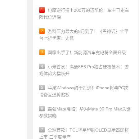
1
电摩逆行撞上200万的迈凯伦！车主已走车
险代位追偿
2
游科压力最大的8月到了！《黑神话》全平
台七折优惠：史低
3
国家出手了！新能源汽车充电将全面升级
4
小米首发！高通8E6 Pro独占硬核技术：游
戏体验大幅跃升
5
苹果Windows终于打通！iPhone将与PC跨
设备互通剪贴板
6
最强Mate降临！华为Mate 90 Pro Max关键
参数揭晓
7
全球首款！TCL华星印刷OLED显示器即将
上市 三季度量产