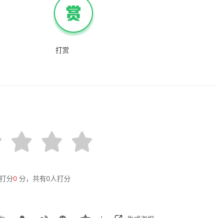
打赏
打分
0
分，共有
0
人打分