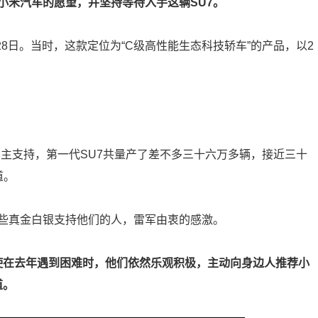
小米汽车的愿望，并坚持等待入手这辆SU7。
月28日。当时，这款定位为“C级高性能生态科技轿车”的产品，以2
车主支持，第一代SU7共量产了差不多三十六万多辆，接近三十
道。
些真金白银支持他们的人，雷军由衷的感激。
使在去年遇到困难时，他们依然乐观积极，主动向身边人推荐小
道。