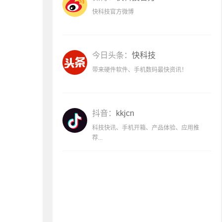
快科技官方微博
今日头条：
快科技
带来硬件软件、手机数码最快资讯！
抖音：
kkjcn
科技快讯、手机开箱、产品体验、应用推
荐...