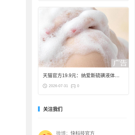
天猫官方19.9元：纳爱斯硫磺液体香
2026-07-31
0
皂2斤大促
关注我们
微博：
快科技官方