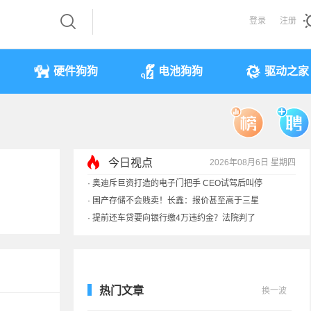
登录
注册
硬件狗狗
电池狗狗
驱动之家
今日视点
2026年08月6日 星期四
·
奥迪斥巨资打造的电子门把手 CEO试驾后叫停
·
国产存储不会贱卖！长鑫：报价甚至高于三星
·
提前还车贷要向银行缴4万违约金？法院判了
·
余承东回应发布会口误：起售价不是2499
热门文章
换一波