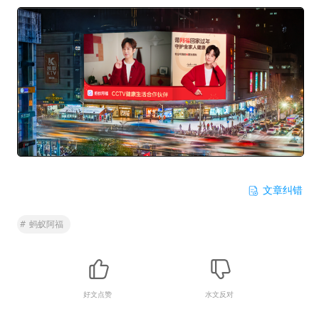
文章纠错
#
蚂蚁阿福
好文点赞
水文反对