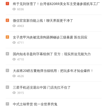
终于见到张雪了！台湾省820RR美女车主受邀参观机车工厂
1
6036
微信官宣新功能上线！聊天界面更干净了
2
4963
女子患甲沟炎被流浪狗舔脚确诊三级暴露 医生回应
3
4711
国内知名非盈利字幕组倒了 官方：现实所迫无能为力
4
4710
大叔将20磅古董炮弹当镇纸用：把玩多年才知会爆炸！
5
4626
三星手机还没退出中国 门店先扛不住了
6
3915
中式土味带货 统一全世界穷鬼
7