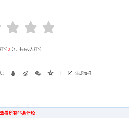
打分
0
分，共有
0
人打分
|
友:
生成海报