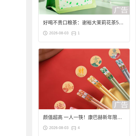
好喝不贵口粮茶：谢裕大茉莉花茶50g
2026-08-03
1
袋装9.9元到手
颜值超高 一人一筷！康巴赫新年限定
2026-08-03
4
合金筷子大促：19.9元