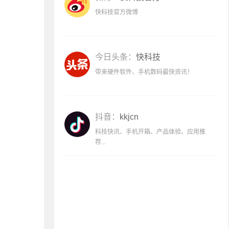
快科技官方微博
今日头条：
快科技
带来硬件软件、手机数码最快资讯！
抖音：
kkjcn
科技快讯、手机开箱、产品体验、应用推
荐...