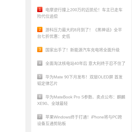
1
电摩逆行撞上200万的迈凯伦！车主已走车
险代位追偿
2
游科压力最大的8月到了！《黑神话》全平
台七折优惠：史低
3
国家出手了！新能源汽车充电将全面升级
4
全面淘汰核电站40年后 意大利终于忍不住了
5
华为Mate 90下月发布！双层OLED屏 首发
韬定律芯片
6
华为MateBook Pro S参数、卖点公布：麒麟
XE90、全球最轻
7
苹果Windows终于打通！iPhone将与PC跨
设备互通剪贴板