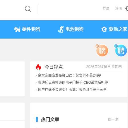
登录
注册
硬件狗狗
电池狗狗
驱动之家
今日视点
2026年08月6日 星期四
·
余承东回应发布会口误：起售价不是2499
·
奥迪斥巨资打造的电子门把手 CEO试驾后叫停
·
国产存储不会贱卖！长鑫：报价甚至高于三星
·
提前还车贷要向银行缴4万违约金？法院判了
热门文章
换一波