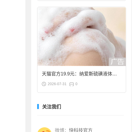
天猫官方19.9元：纳爱斯硫磺液体香
2026-07-31
0
皂2斤大促
关注我们
微博：
快科技官方