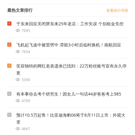
最热文章排行
查看排行详情
于东来回应关闭胖东来25年老店：工作失误 个别租金失控
1
7695
飞机起飞途中被雷劈中 滞留3小时后临时换机！南航回应
2
7654
笑容独特的网红老表遗体已找到：22万粉丝账号宣布永久停
3
更
5356
有本事你去考个研究生！因女儿一句话44岁爸爸考上985
4
4709
预计10.5万起售！比亚迪海豹06将于8月11日上市：外观大
5
变
4667