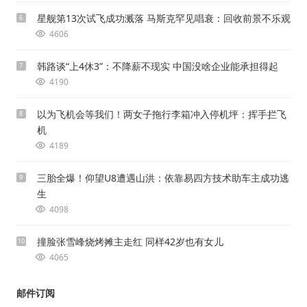
星舰第13次试飞成功溅落 马斯克罕见唱衰：回收前景不乐观
6
4606
韩路谈“上4休3”：不降薪不现实 中国没啥企业能承担得起
7
4190
以为飞机会等我们！两女子拖行李箱冲入停机坪：挥手拦飞
8
机
4189
三胎全爆！仰望U8遭遇山洪：依靠易四方技术助车主成功逃
9
生
4098
撞脸张雪峰烧烤摊主走红 同样42岁也有女儿
10
4065
邮件订阅