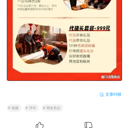
文章纠错
#
跑腿
#
拜年
#
网友热议